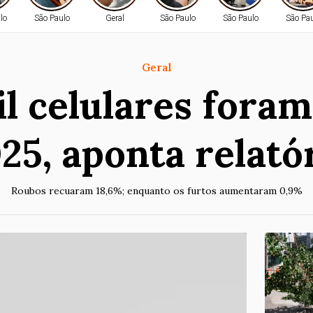
lo
São Paulo
Geral
São Paulo
São Paulo
São Pa
Geral
l celulares fora
25, aponta relató
Roubos recuaram 18,6%; enquanto os furtos aumentaram 0,9%