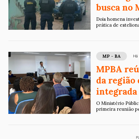
busca no 
Dois homens inves
prática de estelion
MP - BA
Há 
MPBA reún
da região 
integrada
O Ministério Públic
primeira reunião pe
P