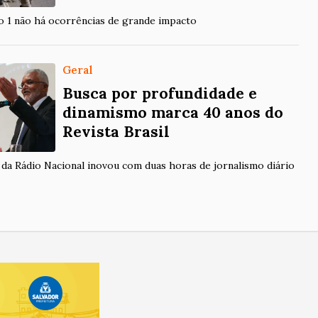
o 1 não há ocorrências de grande impacto
Economia
Geral
Busca por profundidade e
eilões de petróleo em outubro 
dinamismo marca 40 anos do
ecorde de áreas em disputa
Revista Brasil
 no pré-sal, 13 blocos serão licitados, detalha ANP
da Rádio Nacional inovou com duas horas de jornalismo diário