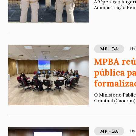
A ‘Operação Angeron
Administração Penit
MP - BA
Há 
MPBA reún
pública pa
formaliza
O Ministério Públi
Criminal (Caocrim)
MP - BA
Há 