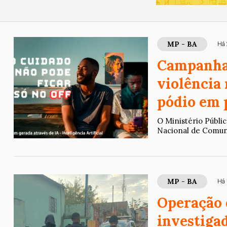
MP - BA
Há 
Campanha
violência
pódio em 
O Ministério Públi
Nacional de Comuni
MP - BA
Há 
Operação
investiga