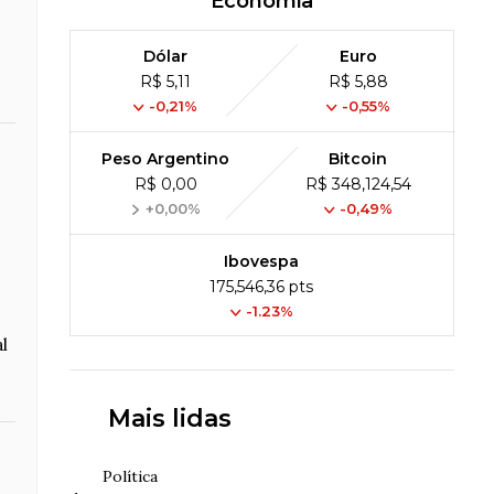
Economia
Dólar
Euro
R$ 5,11
R$ 5,88
-0,21%
-0,55%
Peso Argentino
Bitcoin
R$ 0,00
R$ 348,124,54
+0,00%
-0,49%
Ibovespa
175,546,36 pts
-1.23%
l
Mais lidas
Política