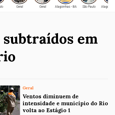
ulo
Geral
Geral
Alagoinhas - BA
São Paulo
Alagoinha
m subtraídos em
rio
Geral
Ventos diminuem de
intensidade e município do Rio
volta ao Estágio 1