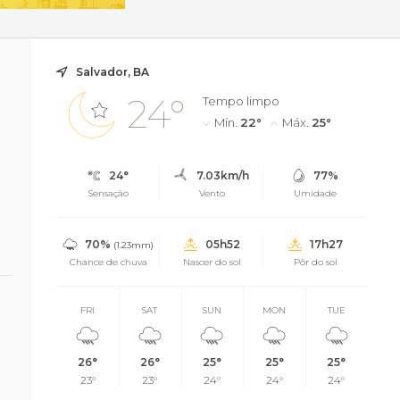
Salvador, BA
24°
Tempo limpo
Mín.
22°
Máx.
25°
24°
7.03km/h
77%
Sensação
Vento
Umidade
70%
05h52
17h27
(1.23mm)
Chance de chuva
Nascer do sol
Pôr do sol
FRI
SAT
SUN
MON
TUE
26°
26°
25°
25°
25°
23°
23°
24°
24°
24°