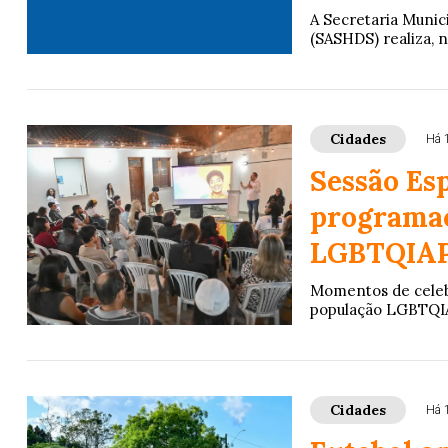
A Secretaria Munici
(SASHDS) realiza, n
Cidades
Há 
Sessão Es
programaç
LGBTQIAPN
Momentos de celebr
população LGBTQIAP
Cidades
Há 