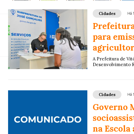
São Paulo
São Paulo
Geral
Cidades
Cidade
Cidades
Há 
Prefeitura
para emis
agricultor
A Prefeitura de Vit
Desenvolvimento Ru
Cidades
Há 
Governo M
socioassi
na Escola 