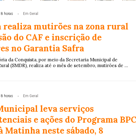
s
Cidades
Cidades
Alagoinhas - BA
Política
Alagoinha
18 horas
Em Geral
 realiza mutirões na zona rural
Geral
são do CAF e inscrição de
es no Garantia Safra
ória da Conquista, por meio da Secretaria Municipal de
ral (SMDR), realiza até o mês de setembro, mutirões de ...
18 horas
Em Geral
unicipal leva serviços
stenciais e ações do Programa BP
à Matinha neste sábado, 8