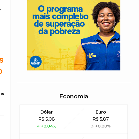
e
s
o
as
Economia
Dólar
Euro
R$ 5,08
R$ 5,87
+0,04%
+0,00%