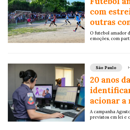
Futebol a
com estre
outras co
O futebol amador d
emoções, com parti
São Paulo
H
20 anos d
identifica
acionar a
A campanha Agosto 
previstos em lei e o