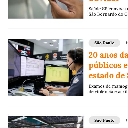
Saúde SP convoca m
São Bernardo do Ca
São Paulo
H
20 anos da
públicos e
estado de
Exames de mamograf
de violência e auxí
São Paulo
H