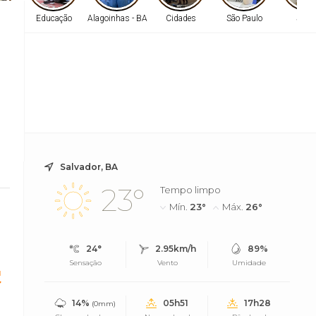
s - BA
Educação
Alagoinhas - BA
Cidades
São Paulo
Saúd
Salvador, BA
23°
Tempo limpo
Mín.
23°
Máx.
26°
24°
2.95km/h
89%
Sensação
Vento
Umidade
C
14%
05h51
17h28
(0mm)