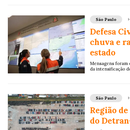
São Paulo
H
Defesa Civ
chuva e ra
estado
Mensagens foram di
da intensificação d
São Paulo
H
Região de
do Detran