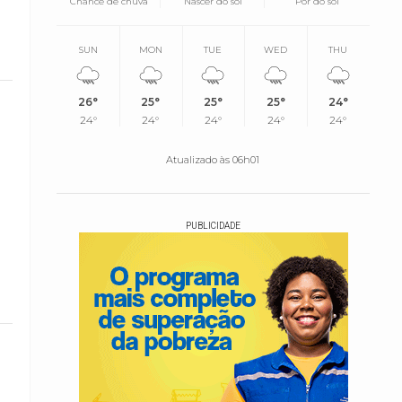
Chance de chuva
Nascer do sol
Pôr do sol
SUN
MON
TUE
WED
THU
26°
25°
25°
25°
24°
24°
24°
24°
24°
24°
Atualizado às 06h01
PUBLICIDADE