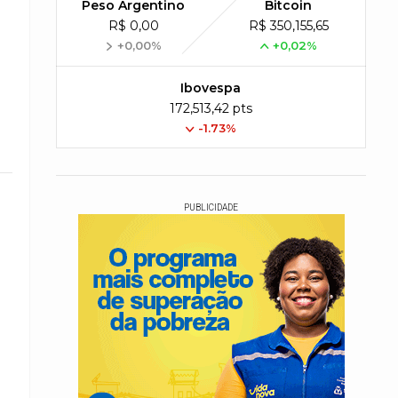
Peso Argentino
Bitcoin
R$ 0,00
R$ 350,155,65
+0,00%
+0,02%
Ibovespa
172,513,42 pts
-1.73%
PUBLICIDADE