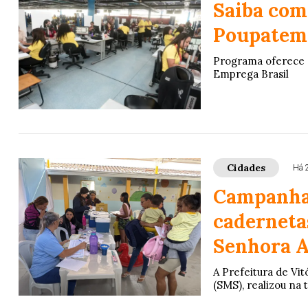
Saiba com
Poupatem
Programa oferece es
Emprega Brasil
Cidades
Há 
Campanha 
caderneta
Senhora A
A Prefeitura de Vit
(SMS), realizou na 