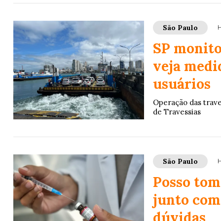
São Paulo
H
SP monitor
veja medi
usuários
Operação das trave
de Travessias
São Paulo
H
Posso tom
junto com
dúvidas