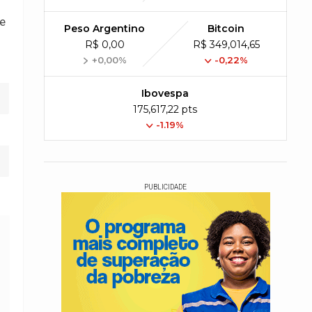
 e
Peso Argentino
Bitcoin
R$ 0,00
R$ 349,014,65
+0,00%
-0,22%
Ibovespa
175,617,22 pts
-1.19%
PUBLICIDADE