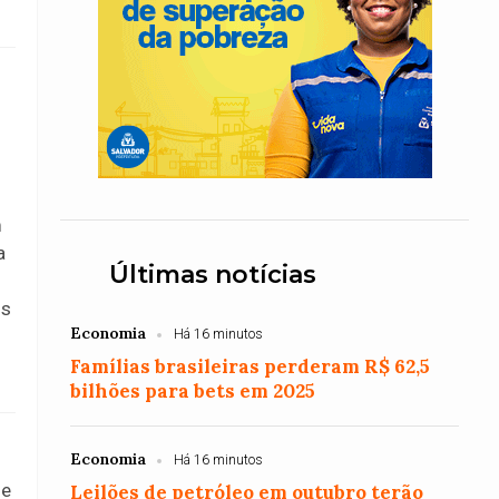
m
a
Últimas notícias
os
Economia
Há 16 minutos
Famílias brasileiras perderam R$ 62,5
bilhões para bets em 2025
Economia
Há 16 minutos
 e
Leilões de petróleo em outubro terão