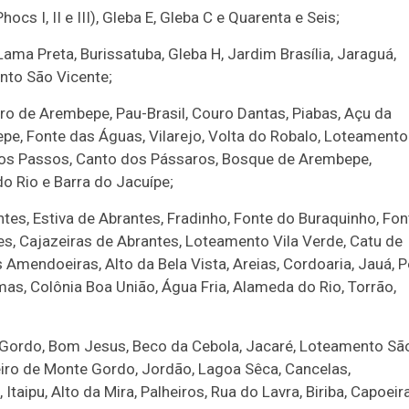
s I, II e III), Gleba E, Gleba C e Quarenta e Seis;
Lama Preta, Burissatuba, Gleba H, Jardim Brasília, Jaraguá,
nto São Vicente;
ro de Arembepe, Pau-Brasil, Couro Dantas, Piabas, Açu da
pe, Fonte das Águas, Vilarejo, Volta do Robalo, Loteamento
dos Passos, Canto dos Pássaros, Bosque de Arembepe,
do Rio e Barra do Jacuípe;
antes, Estiva de Abrantes, Fradinho, Fonte do Buraquinho, Fon
s, Cajazeiras de Abrantes, Loteamento Vila Verde, Catu de
 Amendoeiras, Alto da Bela Vista, Areias, Cordoaria, Jauá, P
mas, Colônia Boa União, Água Fria, Alameda do Rio, Torrão,
ordo, Bom Jesus, Beco da Cebola, Jacaré, Loteamento Sã
iro de Monte Gordo, Jordão, Lagoa Sêca, Cancelas,
Itaipu, Alto da Mira, Palheiros, Rua do Lavra, Biriba, Capoeir