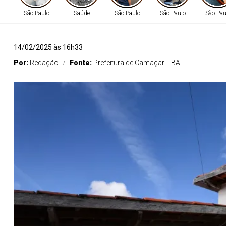
São Paulo
Saúde
São Paulo
São Paulo
São Pau
14/02/2025 às 16h33
Prefeitura pla
Por:
Redação
Fonte:
Prefeitura de Camaçari - BA
Com atendimento de segunda a sexta-feira, das 