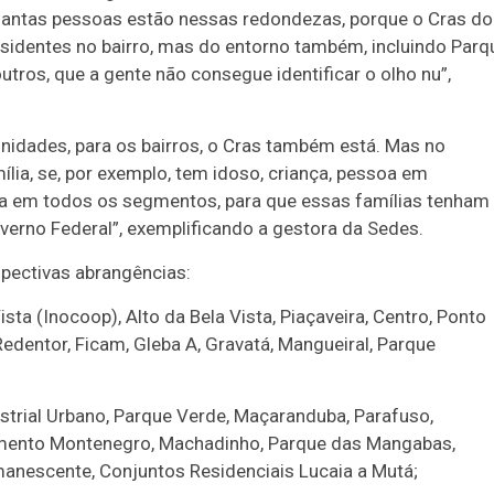
uantas pessoas estão nessas redondezas, porque o Cras do
esidentes no bairro, mas do entorno também, incluindo Parq
utros, que a gente não consegue identificar o olho nu”,
idades, para os bairros, o Cras também está. Mas no
ília, se, por exemplo, tem idoso, criança, pessoa em
ência em todos os segmentos, para que essas famílias tenham
verno Federal”, exemplificando a gestora da Sedes.
spectivas abrangências:
sta (Inocoop), Alto da Bela Vista, Piaçaveira, Centro, Ponto
o Redentor, Ficam, Gleba A, Gravatá, Mangueiral, Parque
strial Urbano, Parque Verde, Maçaranduba, Parafuso,
eamento Montenegro, Machadinho, Parque das Mangabas,
manescente, Conjuntos Residenciais Lucaia a Mutá;