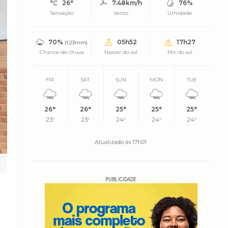
26°
7.48km/h
76%
Sensação
Vento
Umidade
70%
05h52
17h27
(1.23mm)
Chance de chuva
Nascer do sol
Pôr do sol
FRI
SAT
SUN
MON
TUE
26°
26°
25°
25°
25°
23°
23°
24°
24°
24°
Atualizado às 17h01
PUBLICIDADE