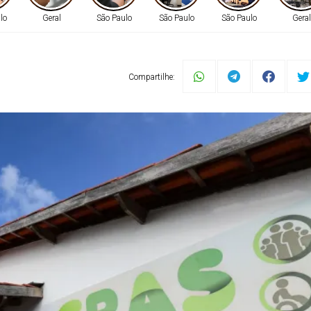
lo
Geral
São Paulo
São Paulo
São Paulo
Geral
neja aumento do nú
Compartilhe:
Camaçari
8h às 17h, existem no município sete unidades do Centro d