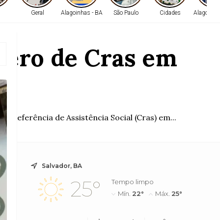
Geral
Alagoinhas - BA
São Paulo
Cidades
Alagoinha
mero de Cras em
e Referência de Assistência Social (Cras) em...
Salvador, BA
25°
Tempo limpo
Mín.
22°
Máx.
25°