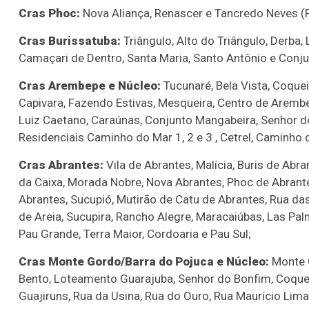
Cras Phoc:
Nova Aliança, Renascer e Tancredo Neves (Phoc
Cras Burissatuba:
Triângulo, Alto do Triângulo, Derba, 
Camaçari de Dentro, Santa Maria, Santo Antônio e Conju
Cras Arembepe e Núcleo:
Tucunaré, Bela Vista, Coquei
Capivara, Fazendo Estivas, Mesqueira, Centro de Arembe
Luiz Caetano, Caraúnas, Conjunto Mangabeira, Senhor 
Residenciais Caminho do Mar 1, 2 e 3 , Cetrel, Caminho 
Cras Abrantes:
Vila de Abrantes, Malícia, Buris de Abr
da Caixa, Morada Nobre, Nova Abrantes, Phoc de Abrante
Abrantes, Sucupió, Mutirão de Catu de Abrantes, Rua das
de Areia, Sucupira, Rancho Alegre, Maracaiúbas, Las Pal
Pau Grande, Terra Maior, Cordoaria e Pau Sul;
Cras Monte Gordo/Barra do Pojuca e Núcleo:
Monte G
Bento, Loteamento Guarajuba, Senhor do Bonfim, Coque
Guajiruns, Rua da Usina, Rua do Ouro, Rua Maurício Lima, 