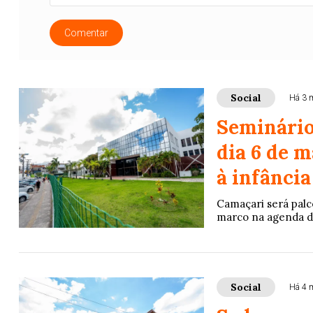
Comentar
Social
Há 3 
Seminário
dia 6 de 
à infância
Camaçari será palc
marco na agenda de
Social
Há 4 