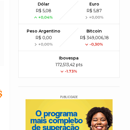
Dólar
Euro
R$ 5,08
R$ 5,87
+0,04%
+0,00%
Peso Argentino
Bitcoin
R$ 0,00
R$ 349,006,18
+0,00%
-0,30%
Ibovespa
172,513,42 pts
-1.73%
$
PUBLICIDADE