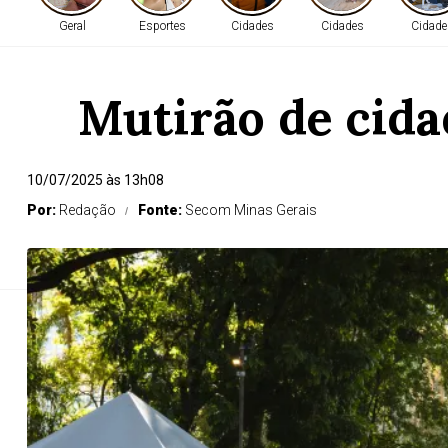
Geral
Esportes
Cidades
Cidades
Cidade
Mutirão de cida
Parque 
10/07/2025 às 13h08
Por:
Redação
Fonte:
Secom Minas Gerais
Ação do Governo de Minas, em parceria com a Re