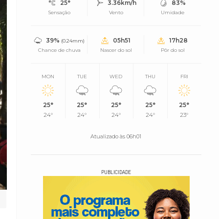
25°
3.36km/h
83%
Sensação
Vento
Umidade
39%
05h51
17h28
(0.24mm)
Chance de chuva
Nascer do sol
Pôr do sol
MON
TUE
WED
THU
FRI
25°
25°
25°
25°
25°
24°
24°
24°
24°
23°
Atualizado às 06h01
PUBLICIDADE