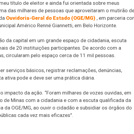
 meu título de eleitor e ainda fui orientada sobre meus
uma das milhares de pessoas que aproveitaram o mutirão d
 da
Ouvidoria-Geral do Estado (OGE/MG)
, em parceria c
unicipal Américo Renné Giannetti, em Belo Horizonte.
ção da capital em um grande espaço de cidadania, escuta
mais de 20 instituições participantes. De acordo com a
as, circularam pelo espaço cerca de 11 mil pessoas.
cer serviços básicos, registrar reclamações, denúncias,
a ativa pode e deve ser uma prática diária.
u o impacto da ação. “Foram milhares de vozes ouvidas, em
 de Minas com a cidadania e com a escuta qualificada da
a da OGE/MG, ao ouvir o cidadão e subsidiar os órgãos do
úblicas cada vez mais eficazes".