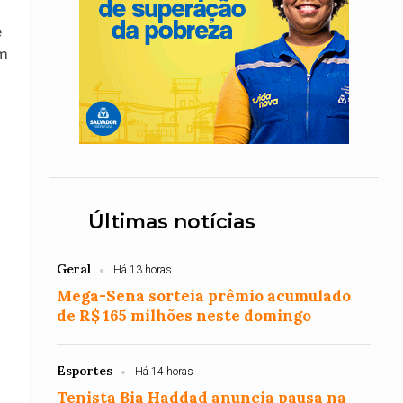
e
om
Últimas notícias
Geral
Há 13 horas
Mega-Sena sorteia prêmio acumulado
de R$ 165 milhões neste domingo
Esportes
Há 14 horas
Tenista Bia Haddad anuncia pausa na