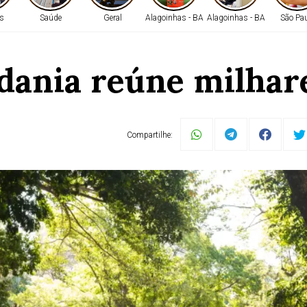
s
Saúde
Geral
Alagoinhas - BA
Alagoinhas - BA
São Pa
dania reúne milhar
Municipal de Belo H
Compartilhe:
de Ouvir, ofereceu serviços básicos, emitiu documentos e 