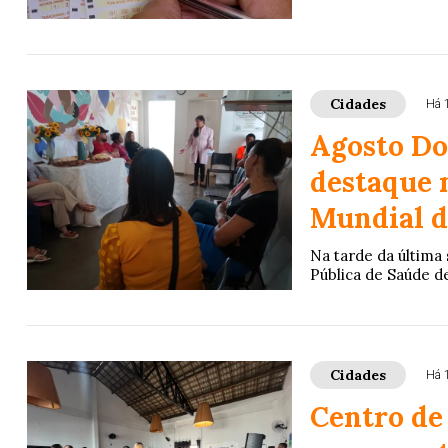
Cidades
Há 
Agosto Do
destaque 
Mundial 
Na tarde da última
Pública de Saúde d
Cidades
Há 
Centro de