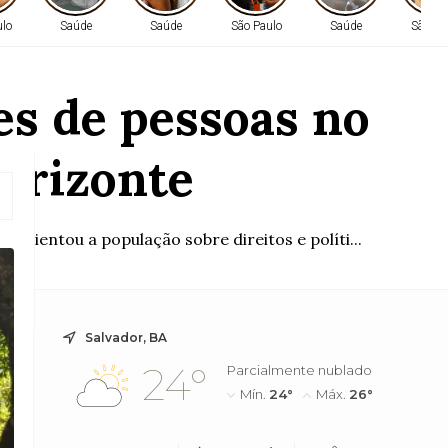
ulo
Saúde
Saúde
São Paulo
Saúde
São Pa
es de pessoas no
orizonte
orientou a população sobre direitos e políti...
Salvador, BA
24°
Parcialmente nublado
Mín.
24°
Máx.
26°