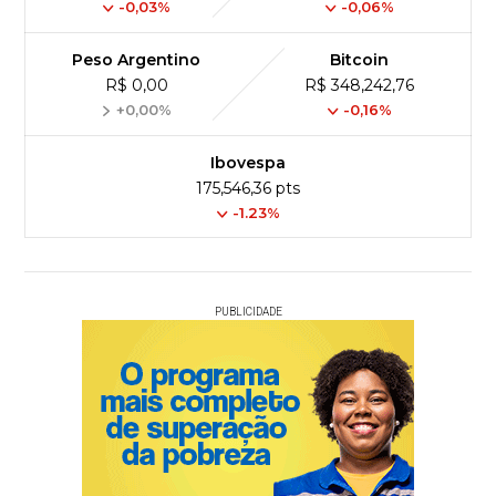
-0,03%
-0,06%
Peso Argentino
Bitcoin
R$ 0,00
R$ 348,242,76
+0,00%
-0,16%
Ibovespa
175,546,36 pts
-1.23%
PUBLICIDADE