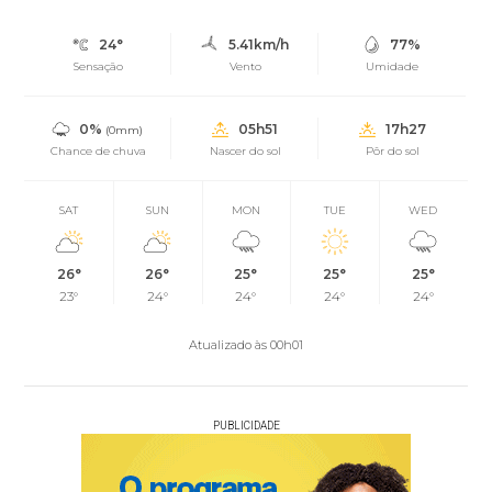
24°
5.41km/h
77%
Sensação
Vento
Umidade
0%
05h51
17h27
(0mm)
Chance de chuva
Nascer do sol
Pôr do sol
SAT
SUN
MON
TUE
WED
26°
26°
25°
25°
25°
23°
24°
24°
24°
24°
Atualizado às 00h01
PUBLICIDADE