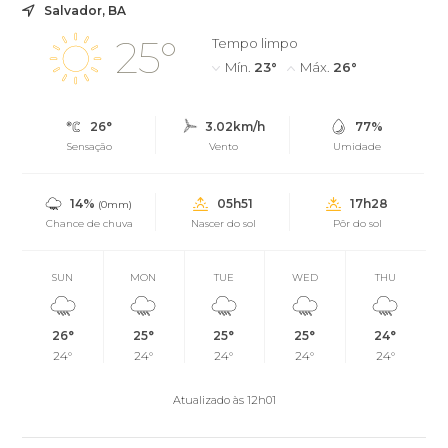
Salvador, BA
25°
Tempo limpo
Mín.
23°
Máx.
26°
26°
3.02km/h
77%
Sensação
Vento
Umidade
14%
05h51
17h28
(0mm)
Chance de chuva
Nascer do sol
Pôr do sol
SUN
MON
TUE
WED
THU
26°
25°
25°
25°
24°
24°
24°
24°
24°
24°
Atualizado às 12h01