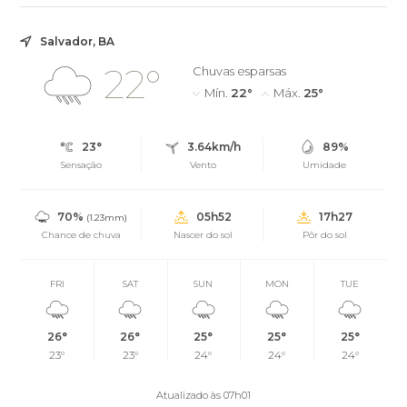
Salvador, BA
22°
Chuvas esparsas
Mín.
22°
Máx.
25°
23°
3.64km/h
89%
Sensação
Vento
Umidade
70%
05h52
17h27
(1.23mm)
Chance de chuva
Nascer do sol
Pôr do sol
FRI
SAT
SUN
MON
TUE
26°
26°
25°
25°
25°
23°
23°
24°
24°
24°
Atualizado às 07h01