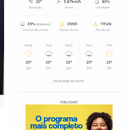
25°
3.87km/h
85%
Sensação
Vento
Umidade
39%
05h51
17h28
(0.24mm)
Chance de chuva
Nascer do sol
Pôr do sol
MON
TUE
WED
THU
FRI
25°
25°
25°
25°
25°
24°
24°
24°
24°
23°
Atualizado às 04h01
PUBLICIDADE