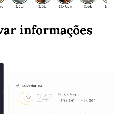
ulo
Saúde
Saúde
São Paulo
Saúde
São Pa
var informações
ra
ncial
Salvador, BA
24°
Tempo limpo
Mín.
24°
Máx.
26°