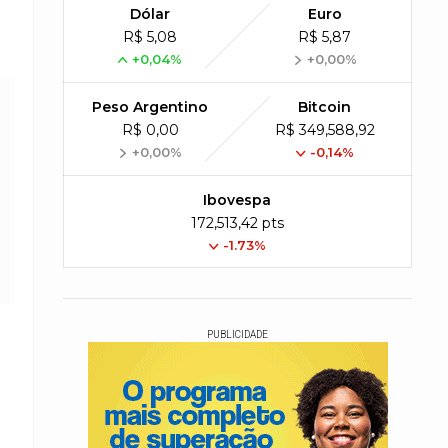
Dólar
Euro
R$ 5,08
R$ 5,87
+0,04%
+0,00%
Peso Argentino
Bitcoin
R$ 0,00
R$ 349,588,92
+0,00%
-0,14%
Ibovespa
172,513,42 pts
-1.73%
PUBLICIDADE