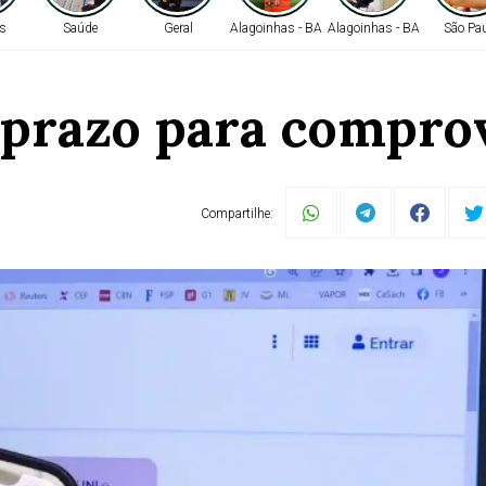
s
Saúde
Geral
Alagoinhas - BA
Alagoinhas - BA
São Pa
 prazo para compro
ermina na sexta-fei
Compartilhe:
ega de documentos na faculdade pode ser virtual ou prese