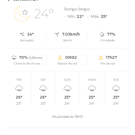
24°
Tempo limpo
Mín.
22°
Máx.
25°
24°
7.03km/h
77%
Sensação
Vento
Umidade
70%
05h52
17h27
(1.23mm)
Chance de chuva
Nascer do sol
Pôr do sol
FRI
SAT
SUN
MON
TUE
26°
26°
25°
25°
25°
23°
23°
24°
24°
24°
Atualizado às 19h01