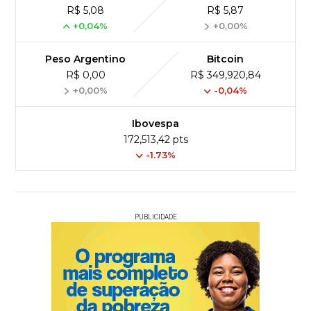
R$ 5,08
R$ 5,87
+0,04%
+0,00%
Peso Argentino
Bitcoin
R$ 0,00
R$ 349,920,84
+0,00%
-0,04%
Ibovespa
172,513,42 pts
-1.73%
PUBLICIDADE