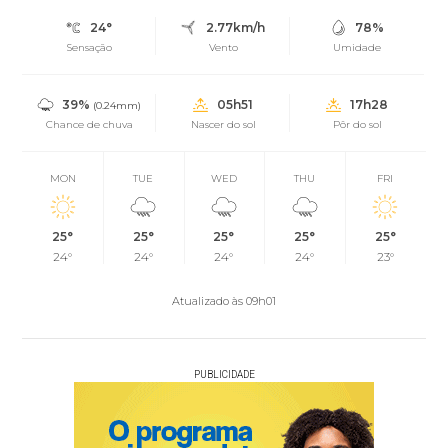
24°
2.77km/h
78%
Sensação
Vento
Umidade
39%
05h51
17h28
(0.24mm)
Chance de chuva
Nascer do sol
Pôr do sol
MON
TUE
WED
THU
FRI
25°
25°
25°
25°
25°
24°
24°
24°
24°
23°
Atualizado às 09h01
PUBLICIDADE