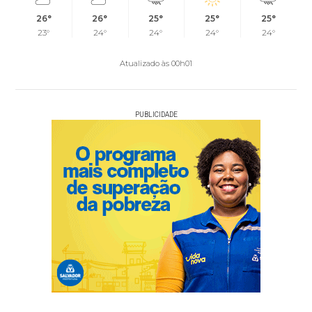
26°
26°
25°
25°
25°
23°
24°
24°
24°
24°
Atualizado às 00h01
PUBLICIDADE