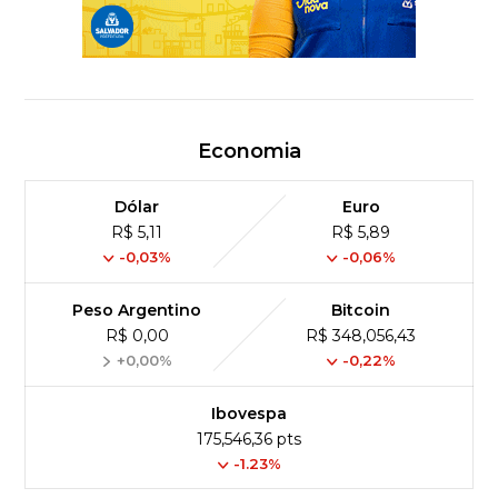
Economia
Dólar
Euro
R$ 5,11
R$ 5,89
-0,03%
-0,06%
Peso Argentino
Bitcoin
R$ 0,00
R$ 348,056,43
+0,00%
-0,22%
Ibovespa
175,546,36 pts
-1.23%