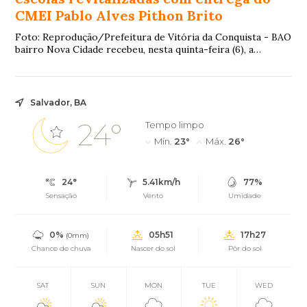
CMEI Pablo Alves Pithon Brito
Foto: Reprodução/Prefeitura de Vitória da Conquista - BAO
bairro Nova Cidade recebeu, nesta quinta-feira (6), a
revitalização do Centro Municipal d...
Salvador, BA
24°
Tempo limpo
Mín.
23°
Máx.
26°
24°
5.41km/h
77%
Sensação
Vento
Umidade
0%
05h51
17h27
(0mm)
Chance de chuva
Nascer do sol
Pôr do sol
SAT
SUN
MON
TUE
WED