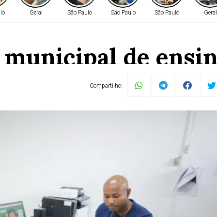
lo
Geral
São Paulo
São Paulo
São Paulo
Geral
 municipal de ensin
quinta-feira
Compartilhe:
ivulga o cronograma de ações para o processo de matrícula