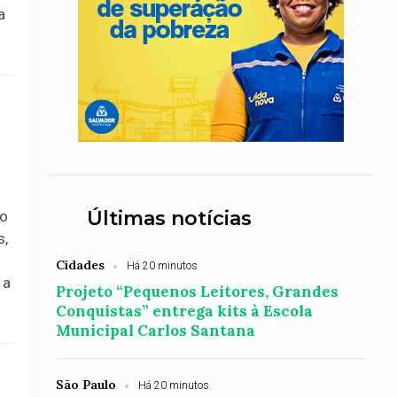
a
Últimas notícias
no
s,
Cidades
Há 20 minutos
 a
Projeto “Pequenos Leitores, Grandes
Conquistas” entrega kits à Escola
Municipal Carlos Santana
São Paulo
Há 20 minutos