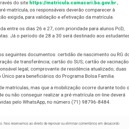
través do site
https://matricula.camacari.ba.gov.br
,
a pré-matrícula, os responsáveis deverão comparecer à
o exigida, para validação e efetivação da matrícula.
da entre os dias 26 e 27, com prioridade para alunos PcD,
as. Já o período de 28 a 30 será destinado aos estudante
s os seguintes documentos: certidão de nascimento ou RG d
ração de transferência; cartão do SUS; cartão de vacinação
ponsável legal; comprovante de residência atualizado; duas
o Único para beneficiários do Programa Bolsa Família.
de matrículas, mas que a mobilização ocorre durante todo 
e ou não conseguir realizar a pré-matrícula on-line deverá
dúvidas pelo WhatsApp, no número (71) 98796-8484.
lo. Nos reservamos ao direito de reprovar ou eliminar comentários em desacordo