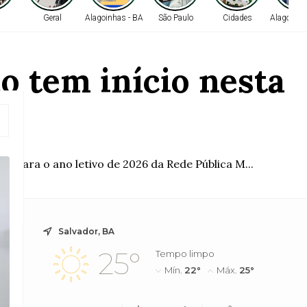
Geral
Alagoinhas - BA
São Paulo
Cidades
Alagoinha
o tem início nesta
 para o ano letivo de 2026 da Rede Pública M...
Salvador, BA
25°
Tempo limpo
Mín.
22°
Máx.
25°