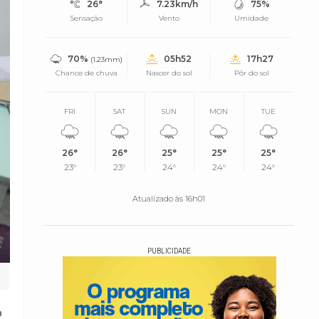
26°
7.23km/h
75%
Sensação
Vento
Umidade
70%
05h52
17h27
(1.23mm)
Chance de chuva
Nascer do sol
Pôr do sol
FRI
SAT
SUN
MON
TUE
26°
26°
25°
25°
25°
23°
23°
24°
24°
24°
Atualizado às 16h01
PUBLICIDADE
o