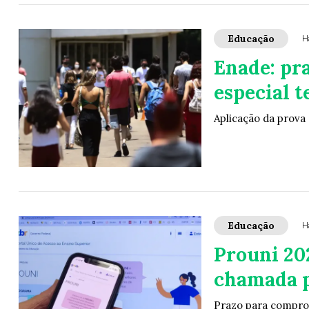
Educação
H
Enade: pr
especial t
Aplicação da prova
Educação
H
Prouni 20
chamada p
Prazo para comprova