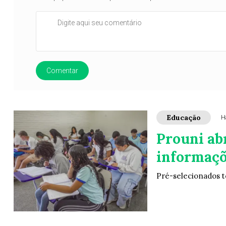
Comentar
Educação
H
Prouni ab
informaçõ
Pré-selecionados t