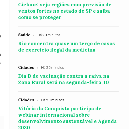
Ciclone: veja regiões com previsão de
ventos fortes no estado de SP e saiba
como se proteger
Saúde
s
Há 20 minutos
Rio concentra quase um terço de casos
de exercício ilegal da medicina
o
;
Cidades
Há 20 minutos
Dia D de vacinação contra a raiva na
Zona Rural será na segunda-feira, 10
o
Cidades
Há 20 minutos
Vitória da Conquista participa de
webinar internacional sobre
desenvolvimento sustentável e Agenda
2030