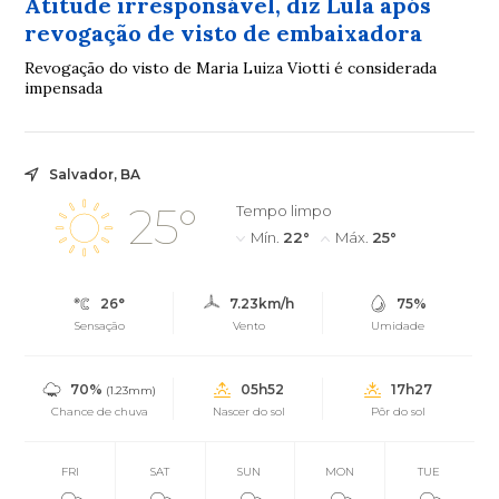
Atitude irresponsável, diz Lula após
revogação de visto de embaixadora
Revogação do visto de Maria Luiza Viotti é considerada
impensada
Salvador, BA
25°
Tempo limpo
Mín.
22°
Máx.
25°
26°
7.23km/h
75%
Sensação
Vento
Umidade
70%
05h52
17h27
(1.23mm)
Chance de chuva
Nascer do sol
Pôr do sol
FRI
SAT
SUN
MON
TUE