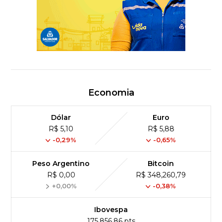
Economia
Dólar
Euro
R$ 5,10
R$ 5,88
-0,29%
-0,65%
Peso Argentino
Bitcoin
R$ 0,00
R$ 348,260,79
+0,00%
-0,38%
Ibovespa
175,856,86 pts