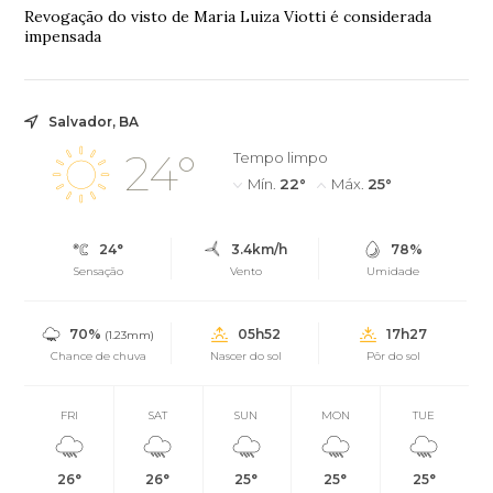
Revogação do visto de Maria Luiza Viotti é considerada
impensada
Salvador, BA
24°
Tempo limpo
Mín.
22°
Máx.
25°
24°
3.4km/h
78%
Sensação
Vento
Umidade
70%
05h52
17h27
(1.23mm)
Chance de chuva
Nascer do sol
Pôr do sol
FRI
SAT
SUN
MON
TUE
26°
26°
25°
25°
25°