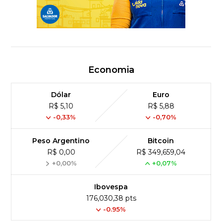
Economia
Dólar
Euro
R$ 5,10
R$ 5,88
-0,33%
-0,70%
Peso Argentino
Bitcoin
R$ 0,00
R$ 349,659,04
+0,00%
+0,07%
Ibovespa
176,030,38 pts
-0.95%