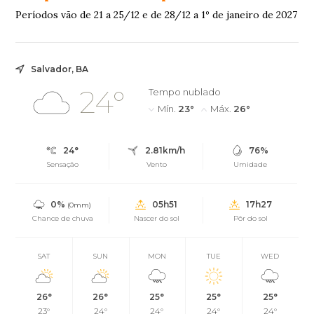
Períodos vão de 21 a 25/12 e de 28/12 a 1º de janeiro de 2027
Salvador, BA
24°
Tempo nublado
Mín.
23°
Máx.
26°
24°
2.81km/h
76%
Sensação
Vento
Umidade
0%
05h51
17h27
(0mm)
Chance de chuva
Nascer do sol
Pôr do sol
SAT
SUN
MON
TUE
WED
26°
26°
25°
25°
25°
23°
24°
24°
24°
24°