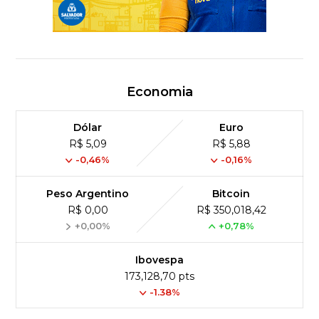
Economia
Dólar
Euro
R$ 5,09
R$ 5,88
-0,46%
-0,16%
Peso Argentino
Bitcoin
R$ 0,00
R$ 350,018,42
+0,00%
+0,78%
Ibovespa
173,128,70 pts
-1.38%