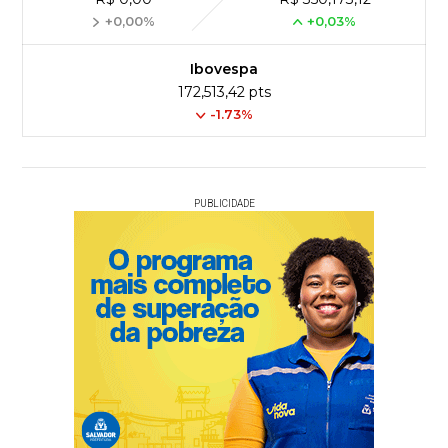
+0,00%
+0,03%
Ibovespa
172,513,42 pts
-1.73%
PUBLICIDADE