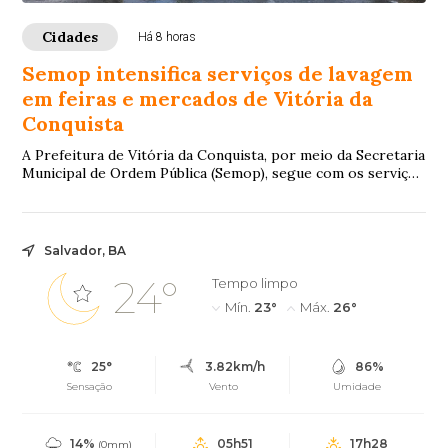
Cidades
Há 8 horas
Semop intensifica serviços de lavagem
em feiras e mercados de Vitória da
Conquista
A Prefeitura de Vitória da Conquista, por meio da Secretaria
Municipal de Ordem Pública (Semop), segue com os serviços
de lavagem e higienização na...
Salvador, BA
24°
Tempo limpo
Mín.
23°
Máx.
26°
25°
3.82km/h
86%
Sensação
Vento
Umidade
14%
05h51
17h28
(0mm)