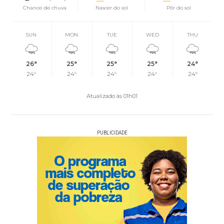
Chance de chuva
Nascer do sol
Pôr do sol
SUN
MON
TUE
WED
THU
26°
25°
25°
25°
24°
24°
24°
24°
24°
24°
Atualizado às 01h01
PUBLICIDADE