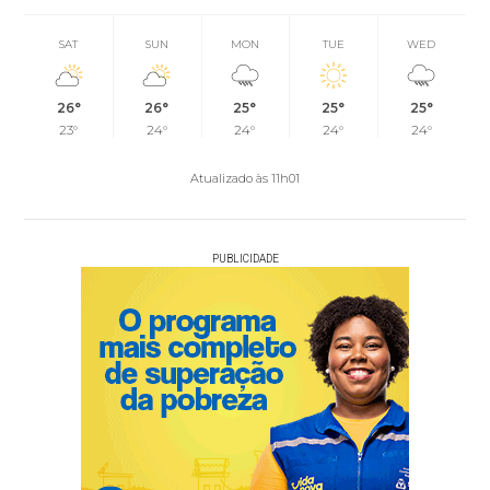
SAT
SUN
MON
TUE
WED
26°
26°
25°
25°
25°
23°
24°
24°
24°
24°
Atualizado às 11h01
PUBLICIDADE