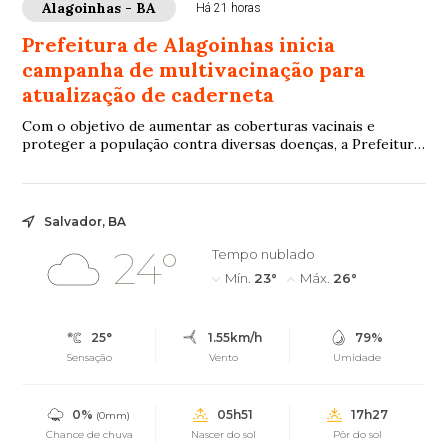
Alagoinhas - BA
Há 21 horas
Prefeitura de Alagoinhas inicia
campanha de multivacinação para
atualização de caderneta
Com o objetivo de aumentar as coberturas vacinais e
proteger a população contra diversas doenças, a Prefeitura
de Alagoinhas, por meio da Secreta...
Salvador, BA
24°
Tempo nublado
Mín.
23°
Máx.
26°
25°
1.55km/h
79%
Sensação
Vento
Umidade
0%
05h51
17h27
(0mm)
Chance de chuva
Nascer do sol
Pôr do sol