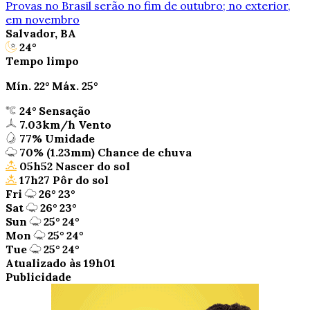
Provas no Brasil serão no fim de outubro; no exterior,
em novembro
Salvador, BA
24°
Tempo limpo
Mín.
22°
Máx.
25°
24°
Sensação
7.03km/h
Vento
77%
Umidade
70%
(1.23mm)
Chance de chuva
05h52
Nascer do sol
17h27
Pôr do sol
Fri
26°
23°
Sat
26°
23°
Sun
25°
24°
Mon
25°
24°
Tue
25°
24°
Atualizado às 19h01
Publicidade