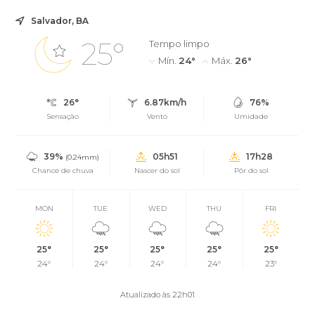
Salvador, BA
25°
Tempo limpo
Mín.
24°
Máx.
26°
26°
6.87km/h
76%
Sensação
Vento
Umidade
39%
05h51
17h28
(0.24mm)
Chance de chuva
Nascer do sol
Pôr do sol
MON
TUE
WED
THU
FRI
25°
25°
25°
25°
25°
24°
24°
24°
24°
23°
Atualizado às 22h01