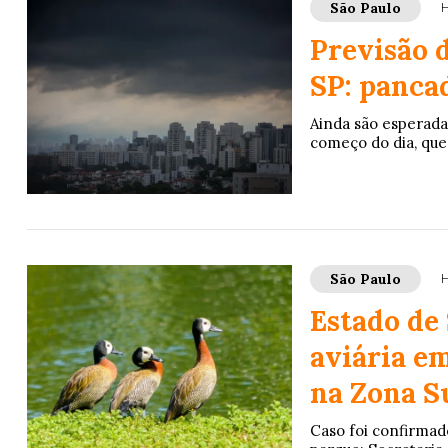
São Paulo
H
Previsão 
SP: panca
Ainda são esperada
começo do dia, que
São Paulo
H
Estado de
aviária e
na Zona Su
Caso foi confirmado