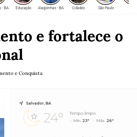
s - BA
Educação
Alagoinhas - BA
Cidades
São Paulo
Saúd
nto e fortalece o
onal
amento e Conquista
Salvador, BA
24°
Tempo limpo
Mín.
23°
Máx.
26°