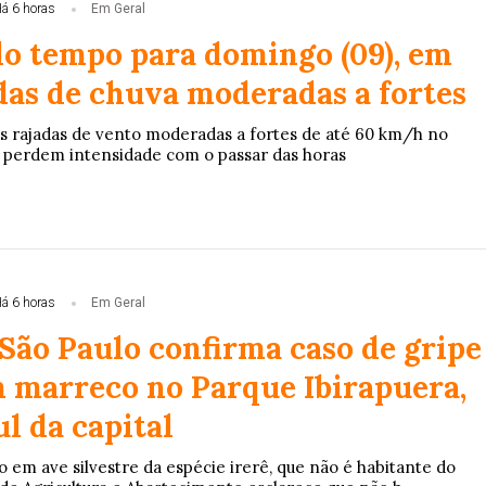
á 6 horas
Em Geral
do tempo para domingo (09), em
das de chuva moderadas a fortes
s rajadas de vento moderadas a fortes de até 60 km/h no
 perdem intensidade com o passar das horas
á 6 horas
Em Geral
 São Paulo confirma caso de gripe
m marreco no Parque Ibirapuera,
l da capital
 em ave silvestre da espécie irerê, que não é habitante do