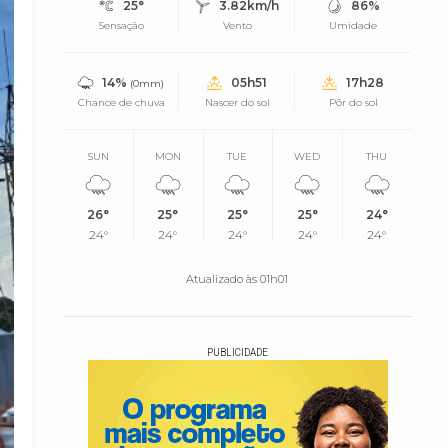
25°
3.82km/h
86%
Sensação
Vento
Umidade
14%
05h51
17h28
(0mm)
Chance de chuva
Nascer do sol
Pôr do sol
SUN
MON
TUE
WED
THU
26°
25°
25°
25°
24°
24°
24°
24°
24°
24°
Atualizado às 01h01
PUBLICIDADE