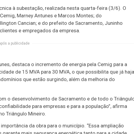
cnica à subestação, realizada nesta quarta-feira (3/6). O
 Cemig, Marney Antunes e Marcos Montes; do
lington Cancian; e do prefeito de Sacramento, Juninho
 clientes e empregados da empresa.
após a publicidade
unes, destaca o incremento de energia pela Cemig para a
idade de 15 MVA para 30 MVA, o que possibilita que já haj
ndomínios que estão surgindo, além da melhoria do
om o desenvolvimento de Sacramento e de todo o Triângul
confiabilidade para empresas e para a população”, afirma
no Triângulo Mineiro.
 importância da obra para o município. “Essa ampliação
 garante mais segurança energética tanto para a cidade