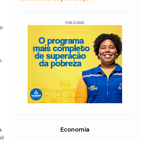
PUBLICIDADE
to
G-
Economia
a
il