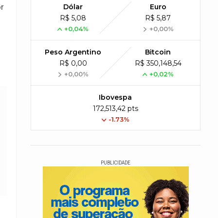
or
Dólar
Euro
R$ 5,08
R$ 5,87
+0,04%
+0,00%
Peso Argentino
Bitcoin
R$ 0,00
R$ 350,148,54
+0,00%
+0,02%
Ibovespa
172,513,42 pts
-1.73%
PUBLICIDADE