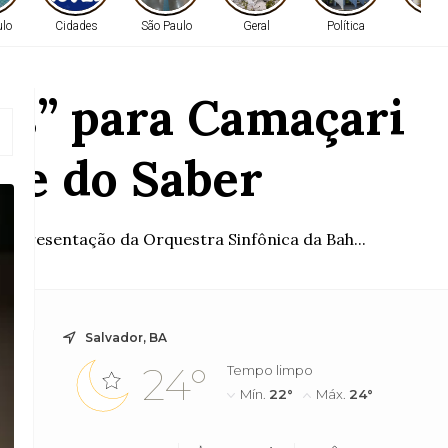
ulo
Cidades
São Paulo
Geral
Política
Gera
os” para Camaçari
ade do Saber
a apresentação da Orquestra Sinfônica da Bah...
Salvador, BA
24°
Tempo limpo
Mín.
22°
Máx.
24°