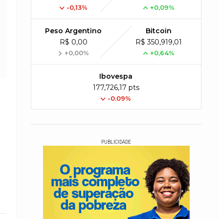
-0,13%
+0,09%
Peso Argentino
Bitcoin
R$ 0,00
R$ 350,919,01
+0,00%
+0,64%
Ibovespa
177,726,17 pts
-0.09%
PUBLICIDADE