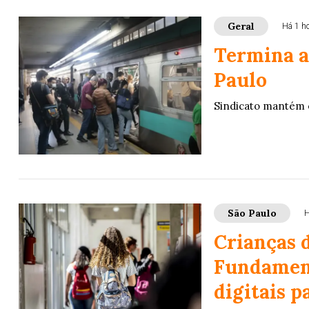
Geral
Há 1 h
Termina a
Paulo
Sindicato mantém 
São Paulo
H
Crianças d
Fundamen
digitais p