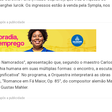
Serghei Iurcik. Os ingressos estão à venda pela Sympla, nos
após a publicidade
os Namorados”, apresentação que, segundo o maestro Carlo
ia humana em suas múltiplas formas: o encontro, a escuta
gnificativa”. No programa, a Orquestra interpretará as obras
s, “Romance em Fá Maior, Op. 85”, do compositor alemão M
 Gustav Mahler.
após a publicidade