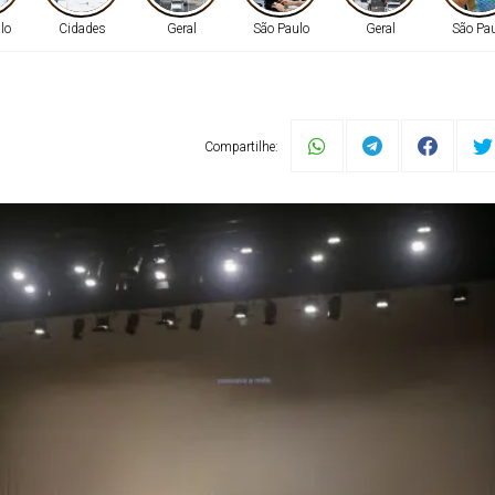
lo
Cidades
Geral
São Paulo
Geral
São Pa
certo dos Namorad
Compartilhe:
unho, no Teatro Cid
Camaçari no dia 12 de junho (sexta-feira), às 19h, com um