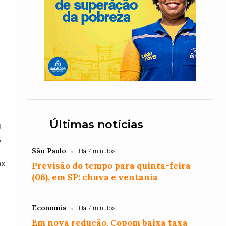
Últimas notícias
s
,
São Paulo
Há 7 minutos
ax
Previsão do tempo para quinta-feira
(06), em SP: chuva e ventania
Economia
Há 7 minutos
Em nova redução, Copom baixa taxa