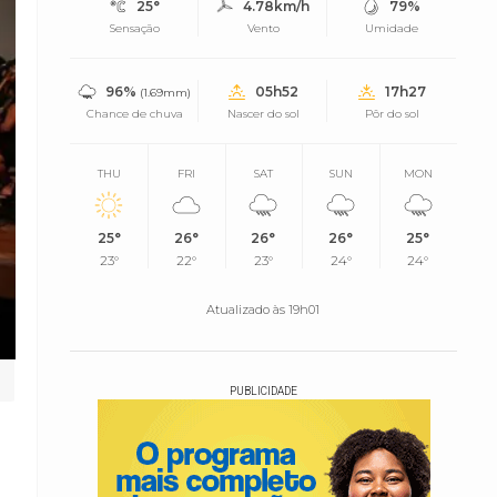
25°
4.78km/h
79%
Sensação
Vento
Umidade
96%
05h52
17h27
(1.69mm)
Chance de chuva
Nascer do sol
Pôr do sol
THU
FRI
SAT
SUN
MON
25°
26°
26°
26°
25°
23°
22°
23°
24°
24°
Atualizado às 19h01
PUBLICIDADE