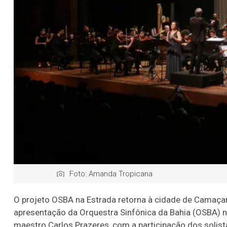
Foto: Amanda Tropicana
O projeto OSBA na Estrada retorna à cidade de Camaçari
apresentação da Orquestra Sinfônica da Bahia (OSBA) n
maestro Carlos Prazeres, com a participação dos solist