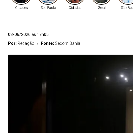
Cidades
São Paulo
Cidades
Geral
São Pau
OSBA leva o “Con
03/06/2026 às 17h05
Por:
Redação
Fonte:
Secom Bahia
dia 12 de j
O projeto OSBA na Estrada retorna à cidade de 