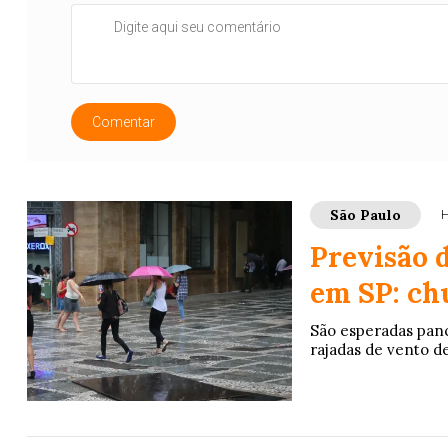
Comentar
São Paulo
H
Previsão d
em SP: ch
São esperadas panc
rajadas de vento d