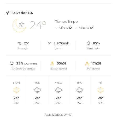
Salvador, BA
24°
Tempo limpo
Mín.
24°
Máx.
26°
25°
3.87km/h
85%
Sensação
Vento
Umidade
39%
05h51
17h28
(0.24mm)
Chance de chuva
Nascer do sol
Pôr do sol
MON
TUE
WED
THU
FRI
25°
25°
25°
25°
25°
24°
24°
24°
24°
23°
Atualizado às 04h01