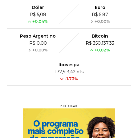
Dólar
Euro
R$ 5,08
R$ 5,87
+0,04%
+0,00%
Peso Argentino
Bitcoin
R$ 0,00
R$ 350,137,33
+0,00%
+0,02%
Ibovespa
172,513,42 pts
-1.73%
PUBLICIDADE