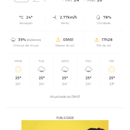
24°
2.77km/h
78%
Sensação
Vento
Umidade
39%
05h51
17h28
(0.24mm)
Chance de chuva
Nascer do sol
Pôr do sol
MON
TUE
WED
THU
FRI
25°
25°
25°
25°
25°
24°
24°
24°
24°
23°
Atualizado às 09h01
PUBLICIDADE