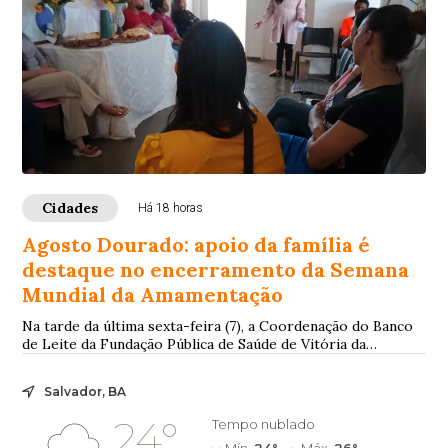
Cidades
Há 18 horas
Agosto Dourado: apoio da família é
destaque no encerramento da Semana
Mundial da Amamentação
Na tarde da última sexta-feira (7), a Coordenação do Banco
de Leite da Fundação Pública de Saúde de Vitória da
Conquista (FSVC), mantenedora do Hos...
Salvador, BA
24°
Tempo nublado
Mín.
24°
Máx.
26°