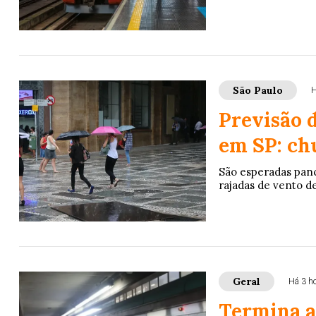
São Paulo
H
Previsão d
em SP: ch
São esperadas panc
rajadas de vento d
Geral
Há 3 h
Termina a