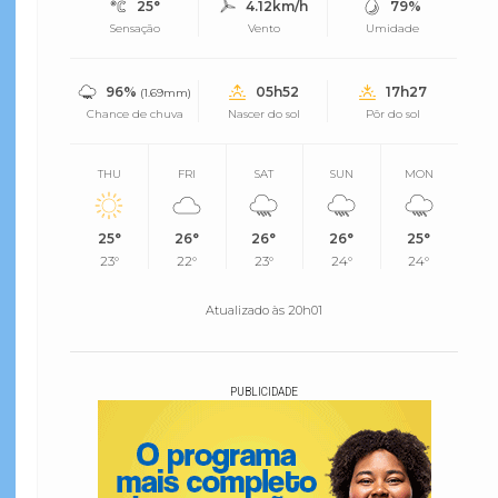
25°
4.12km/h
79%
Sensação
Vento
Umidade
96%
05h52
17h27
(1.69mm)
Chance de chuva
Nascer do sol
Pôr do sol
THU
FRI
SAT
SUN
MON
25°
26°
26°
26°
25°
23°
22°
23°
24°
24°
Atualizado às 20h01
PUBLICIDADE