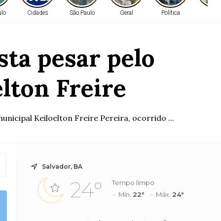
ulo
Cidades
São Paulo
Geral
Política
Gera
sta pesar pelo
lton Freire
icipal Keiloelton Freire Pereira, ocorrido ...
Salvador, BA
24°
Tempo limpo
Mín.
22°
Máx.
24°