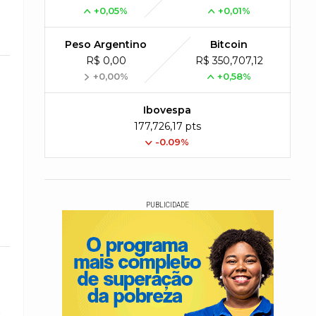
+0,05%
+0,01%
Peso Argentino
Bitcoin
R$ 0,00
R$ 350,707,12
+0,00%
+0,58%
Ibovespa
177,726,17 pts
-0.09%
PUBLICIDADE
o