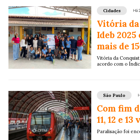
Cidades
Há 
Vitória da
Ideb 2025
mais de 15
Vitória da Conquist
acordo com o Índic
São Paulo
H
Com fim d
11, 12 e 13
Paralisação foi enc