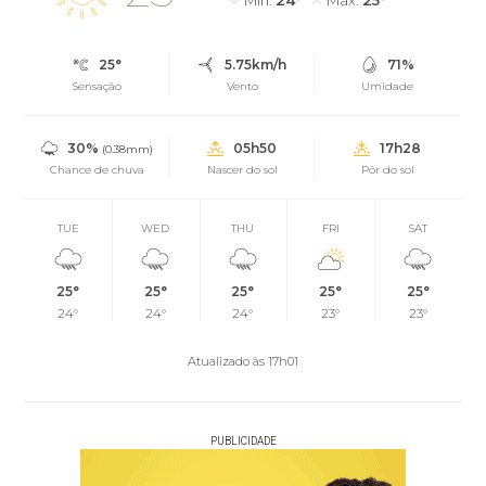
25°
5.75km/h
71%
Sensação
Vento
Umidade
30%
05h50
17h28
(0.38mm)
Chance de chuva
Nascer do sol
Pôr do sol
TUE
WED
THU
FRI
SAT
25°
25°
25°
25°
25°
24°
24°
24°
23°
23°
Atualizado às 17h01
PUBLICIDADE