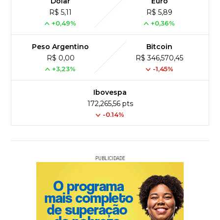
Dólar
Euro
R$ 5,11
R$ 5,89
+0,49%
+0,36%
Peso Argentino
Bitcoin
R$ 0,00
R$ 346,570,45
+3,23%
-1,45%
Ibovespa
172,265,56 pts
-0.14%
PUBLICIDADE