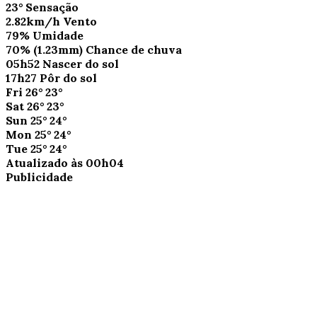
23°
Sensação
2.82km/h
Vento
79%
Umidade
70%
(1.23mm)
Chance de chuva
05h52
Nascer do sol
17h27
Pôr do sol
Fri
26°
23°
Sat
26°
23°
Sun
25°
24°
Mon
25°
24°
Tue
25°
24°
Atualizado às 00h04
Publicidade