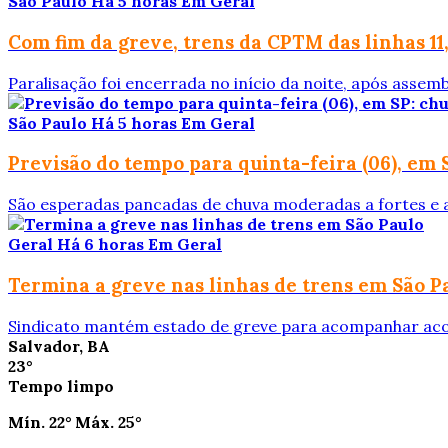
São Paulo
Há 5 horas
Em Geral
Com fim da greve, trens da CPTM das linhas 11, 
Paralisação foi encerrada no início da noite, após assemb
São Paulo
Há 5 horas
Em Geral
Previsão do tempo para quinta-feira (06), em 
São esperadas pancadas de chuva moderadas a fortes e 
Geral
Há 6 horas
Em Geral
Termina a greve nas linhas de trens em São P
Sindicato mantém estado de greve para acompanhar ac
Salvador, BA
23°
Tempo limpo
Mín.
22°
Máx.
25°