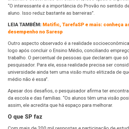
“O interessante é a importância do Provão no sentido de 
aluno. Isso reduz bastante as barreiras”.
LEIA TAMBÉM:
Matific, TarefaSP e mais: conheça 
desempenho no Saresp
Outro aspecto observado é a realidade socioeconômica 
logo após concluir o Ensino Médio, conciliando emprego
trabalho. O percentual de pessoas que declaram que só v
pesquisador. Para ele, essa realidade precisa ser consid
universidade ainda tem uma visão muito elitizada de que
médio não é essa”.
Apesar dos desafios, o pesquisador afirma ter encontr
da escola e das famílias. “Os alunos têm uma visão posit
assim, ele acredita que há espaço para melhorar.
O que SP faz
Com mais de 200 mil respostas e participação de estud