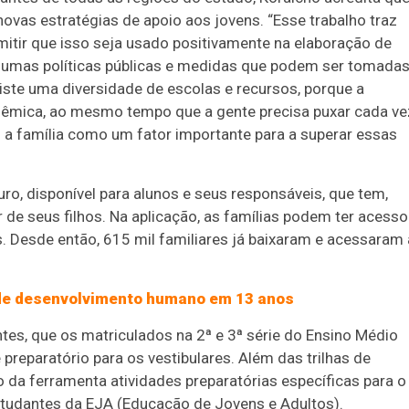
novas estratégias de apoio aos jovens. “Esse trabalho traz
mitir que isso seja usado positivamente na elaboração de
 algumas políticas públicas e medidas que podem ser tomada
iste uma diversidade de escolas e recursos, porque a
adêmica, ao mesmo tempo que a gente precisa puxar cada ve
 a família como um fator importante para a superar essas
ro, disponível para alunos e seus responsáveis, que tem,
r de seus filhos. Na aplicação, as famílias podem ter acesso
s. Desde então, 615 mil familiares já baixaram e acessaram 
 de desenvolvimento humano em 13 anos
tes, que os matriculados na 2ª e 3ª série do Ensino Médio
preparatório para os vestibulares. Além das trilhas de
 da ferramenta atividades preparatórias específicas para o
estudantes da EJA (Educação de Jovens e Adultos).