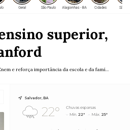
ulo
Geral
São Paulo
Alagoinhas - BA
Cidades
São Pa
ensino superior,
anford
em e reforça importância da escola e da famí...
Salvador, BA
22°
Chuvas esparsas
Mín.
22°
Máx.
25°