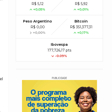
R$ 5,12
R$ 5,92
+0,05%
+0,01%
Peso Argentino
Bitcoin
R$ 0,00
R$ 351,377,31
+0,00%
+0,17%
Ibovespa
177,726,17 pts
-0.09%
el
PUBLICIDADE
e