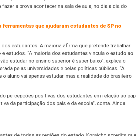
fazer a prova acontecer na sala de aula, no dia a dia do
as ferramentas que ajudaram estudantes de SP no
dos estudantes. A maioria afirma que pretende trabalhar
 e estudos. “A maioria dos estudantes vincula o estudo ao
ão estudar no ensino superior é super baixo”, explica o
erada pelas universidades e pelas políticas públicas. “A
 o aluno vai apenas estudar, mas a realidade do brasileiro
ado percepções positivas dos estudantes em relação ao pap
iva da participação dos pais e da escola”, conta. Ainda
antes de todas as regiões do estado, Koraicho acredita qu