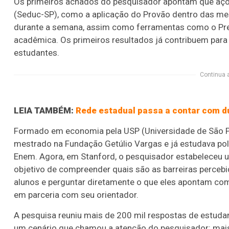
Os primeiros achados do pesquisador apontam que açõ
(Seduc-SP), como a aplicação do Provão dentro das m
durante a semana, assim como ferramentas como o Prepa
acadêmica. Os primeiros resultados já contribuem para 
estudantes.
Continua 
LEIA TAMBÉM:
Rede estadual passa a contar com 
Formado em economia pela USP (Universidade de São Pa
mestrado na Fundação Getúlio Vargas e já estudava polí
Enem. Agora, em Stanford, o pesquisador estabeleceu 
objetivo de compreender quais são as barreiras percebid
alunos e perguntar diretamente o que eles apontam como
em parceria com seu orientador.
A pesquisa reuniu mais de 200 mil respostas de estudan
um cenário que chamou a atenção do pesquisador: mais