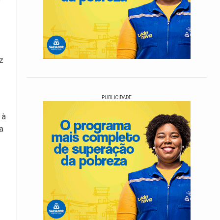
s
z
PUBLICIDADE
 à
a