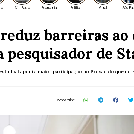
lo
São Paulo
Economia
Política
Geral
São Pa
 reduz barreiras ao 
a pesquisador de St
estadual aponta maior participação no Provão do que no En
Compartilhe: