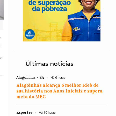
r
s
ta
Últimas notícias
Alagoinhas - BA
Há 6 horas
Alagoinhas alcança o melhor Ideb de
sua história nos Anos Iniciais e supera
meta do MEC
Esportes
Há 10 horas