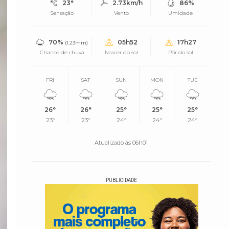
23°
2.73km/h
86%
Sensação
Vento
Umidade
70%
05h52
17h27
(1.23mm)
Chance de chuva
Nascer do sol
Pôr do sol
FRI
SAT
SUN
MON
TUE
26°
26°
25°
25°
25°
23°
23°
24°
24°
24°
Atualizado às 06h01
PUBLICIDADE