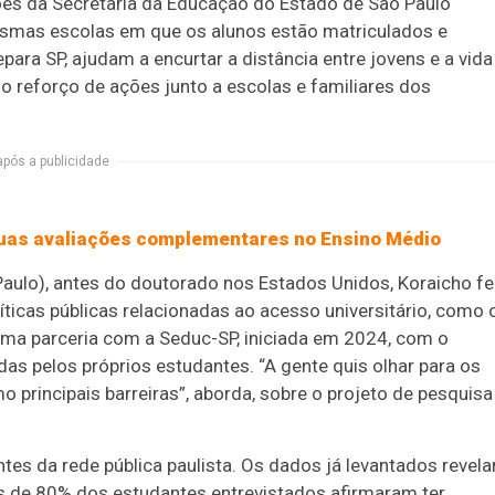
es da Secretaria da Educação do Estado de São Paulo
esmas escolas em que os alunos estão matriculados e
ra SP, ajudam a encurtar a distância entre jovens e a vida
o reforço de ações junto a escolas e familiares dos
após a publicidade
duas avaliações complementares no Ensino Médio
ulo), antes do doutorado nos Estados Unidos, Koraicho fe
ticas públicas relacionadas ao acesso universitário, como 
uma parceria com a Seduc-SP, iniciada em 2024, com o
as pelos próprios estudantes. “A gente quis olhar para os
 principais barreiras”, aborda, sobre o projeto de pesquisa
tes da rede pública paulista. Os dados já levantados revel
 de 80% dos estudantes entrevistados afirmaram ter