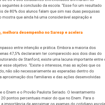
s seguintes à conclusão da escola. “Esse foi um resultado
Mais de 80% dos alunos falam que sim nas duas pesquisas
so mostra que ainda há uma considerável aspiração e
o, melhora desempenho no Saresp e acelera
passo entre intenção e prática. Embora a maioria dos
penas 47,5% declararam ter comparecido aos dois dias do
outorando de Stanford, existe uma lacuna importante entre 
 esse objetivo. “Existe o interesse, mas as ações que os
do, não são necessariamente as esperadas dentro do
a da aproximação dos familiares e das ações desenvolvidas
e o Enem e o Provão Paulista Seriado. O levantamento
e 20 pontos percentuais maior do que no Enem. Para o
r a importância de aproximar os exames do cotidiano escola