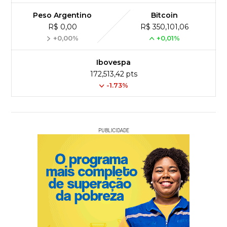
Peso Argentino
Bitcoin
R$ 0,00
R$ 350,101,06
+0,00%
+0,01%
Ibovespa
172,513,42 pts
-1.73%
PUBLICIDADE