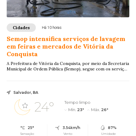
Cidades
Há 10 horas
Semop intensifica serviços de lavagem
em feiras e mercados de Vitória da
Conquista
A Prefeitura de Vitória da Conquista, por meio da Secretaria
Municipal de Ordem Pública (Semop), segue com os serviços
de lavagem e higienização na...
Salvador, BA
24°
Tempo limpo
Mín.
23°
Máx.
26°
25°
3.54km/h
87%
Sensação
Vento
Umidade