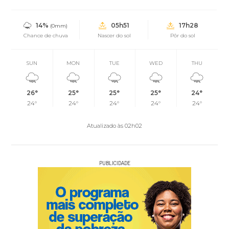
14%
05h51
17h28
(0mm)
Chance de chuva
Nascer do sol
Pôr do sol
SUN
MON
TUE
WED
THU
26°
25°
25°
25°
24°
24°
24°
24°
24°
24°
Atualizado às 02h02
PUBLICIDADE