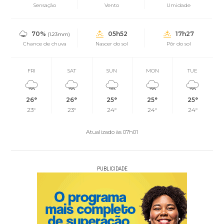
Sensação
Vento
Umidade
70%
05h52
17h27
(1.23mm)
Chance de chuva
Nascer do sol
Pôr do sol
FRI
SAT
SUN
MON
TUE
26°
26°
25°
25°
25°
23°
23°
24°
24°
24°
Atualizado às 07h01
PUBLICIDADE