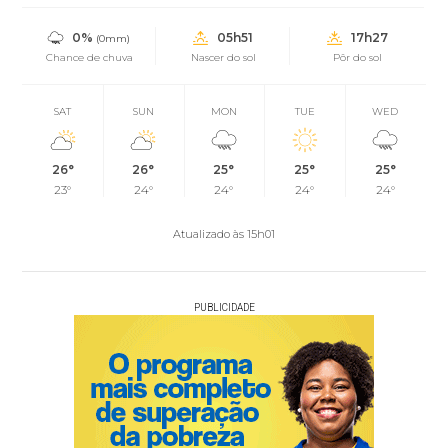
0%
05h51
17h27
(0mm)
Chance de chuva
Nascer do sol
Pôr do sol
SAT
SUN
MON
TUE
WED
26°
26°
25°
25°
25°
23°
24°
24°
24°
24°
Atualizado às 15h01
PUBLICIDADE