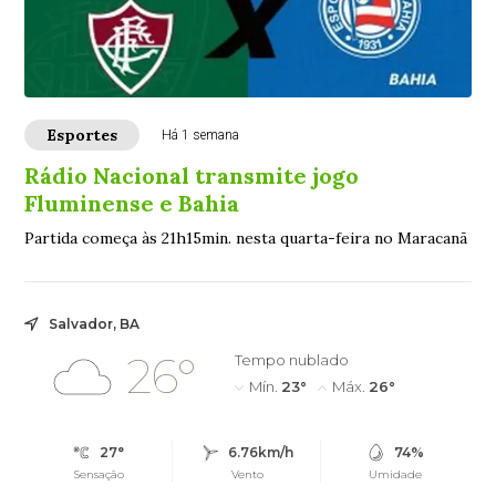
Esportes
Há 1 semana
Rádio Nacional transmite jogo
Fluminense e Bahia
Partida começa às 21h15min. nesta quarta-feira no Maracanã
Salvador, BA
26°
Tempo nublado
Mín.
23°
Máx.
26°
27°
6.76km/h
74%
Sensação
Vento
Umidade