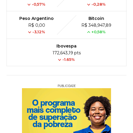
-0,57%
-0,28%
Peso Argentino
Bitcoin
R$ 0,00
R$ 348,947,89
-3,12%
+0,58%
Ibovespa
172,643,19 pts
-1.65%
PUBLICIDADE