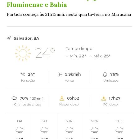
Fluminense e Bahia
Partida começa às 21h15min. nesta quarta-feira no Maracanã
Salvador, BA
24°
Tempo limpo
Mín.
22°
Máx.
25°
24°
5.9km/h
76%
Sensação
Vento
Umidade
70%
05h52
17h27
(1.23mm)
Chance de chuva
Nascer do sol
Pôr do sol
FRI
SAT
SUN
MON
TUE