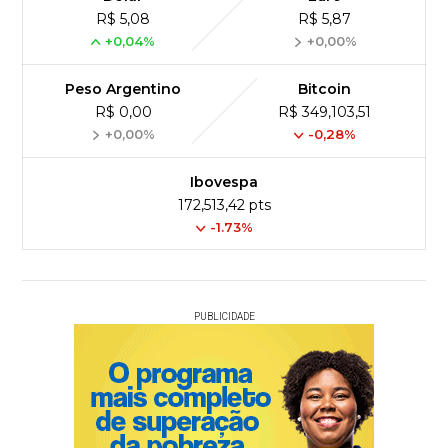
R$ 5,08
R$ 5,87
+0,04%
+0,00%
Peso Argentino
Bitcoin
R$ 0,00
R$ 349,103,51
+0,00%
-0,28%
Ibovespa
172,513,42 pts
-1.73%
PUBLICIDADE