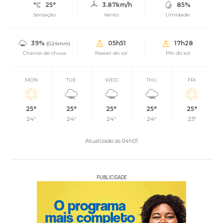
25°
3.87km/h
85%
Sensação
Vento
Umidade
39%
05h51
17h28
(0.24mm)
Chance de chuva
Nascer do sol
Pôr do sol
MON
TUE
WED
THU
FRI
25°
25°
25°
25°
25°
24°
24°
24°
24°
23°
Atualizado às 04h01
PUBLICIDADE