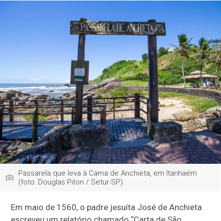
Passarela que leva à Cama de Anchieta, em Itanhaém
(foto: Douglas Piton / Setur-SP)
Em maio de 1560, o padre jesuíta José de Anchieta
escreveu um relatório chamado “Carta de São