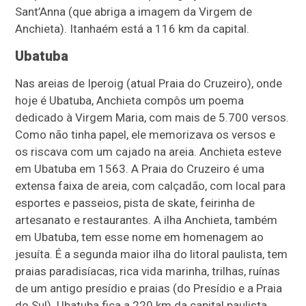
Sant’Anna (que abriga a imagem da Virgem de
Anchieta). Itanhaém está a 116 km da capital.
Ubatuba
Nas areias de Iperoig (atual Praia do Cruzeiro), onde
hoje é Ubatuba, Anchieta compôs um poema
dedicado à Virgem Maria, com mais de 5.700 versos.
Como não tinha papel, ele memorizava os versos e
os riscava com um cajado na areia. Anchieta esteve
em Ubatuba em 1563. A Praia do Cruzeiro é uma
extensa faixa de areia, com calçadão, com local para
esportes e passeios, pista de skate, feirinha de
artesanato e restaurantes. A ilha Anchieta, também
em Ubatuba, tem esse nome em homenagem ao
jesuíta. É a segunda maior ilha do litoral paulista, tem
praias paradisíacas, rica vida marinha, trilhas, ruínas
de um antigo presídio e praias (do Presídio e a Praia
do Sul). Ubatuba fica a 220 km da capital paulista.