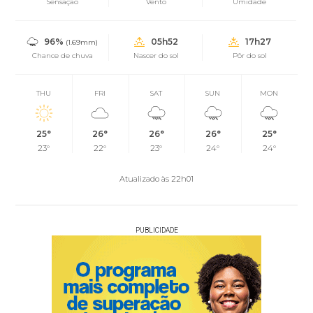
Sensação
Vento
Umidade
96%
05h52
17h27
(1.69mm)
Chance de chuva
Nascer do sol
Pôr do sol
THU
FRI
SAT
SUN
MON
25°
26°
26°
26°
25°
23°
22°
23°
24°
24°
Atualizado às 22h01
PUBLICIDADE