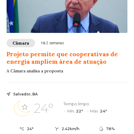
Câmara
Há 2 semanas
Projeto permite que cooperativas de
energia ampliem área de atuação
A Câmara analisa a proposta
Salvador, BA
24°
Tempo limpo
Mín.
22°
Máx.
24°
24°
2.42km/h
78%