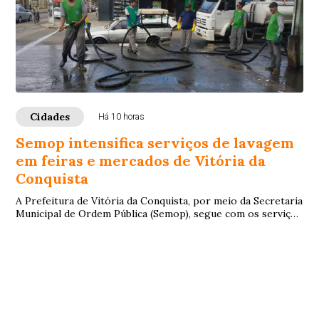
Cidades
Há 10 horas
Semop intensifica serviços de lavagem
em feiras e mercados de Vitória da
Conquista
A Prefeitura de Vitória da Conquista, por meio da Secretaria
Municipal de Ordem Pública (Semop), segue com os serviços
de lavagem e higienização na...
Salvador, BA
24°
Tempo limpo
Mín.
23°
Máx.
26°