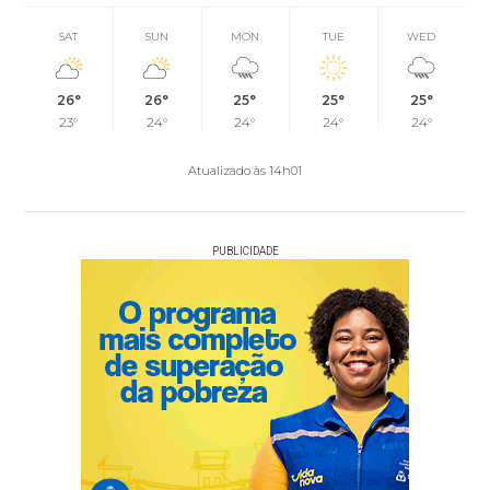
SAT
SUN
MON
TUE
WED
26°
26°
25°
25°
25°
23°
24°
24°
24°
24°
Atualizado às 14h01
PUBLICIDADE