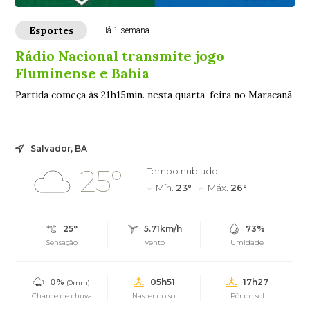
Esportes
Há 1 semana
Rádio Nacional transmite jogo
Fluminense e Bahia
Partida começa às 21h15min. nesta quarta-feira no Maracanã
Salvador, BA
25°
Tempo nublado
Mín.
23°
Máx.
26°
25°
5.71km/h
73%
Sensação
Vento
Umidade
0%
05h51
17h27
(0mm)
Chance de chuva
Nascer do sol
Pôr do sol