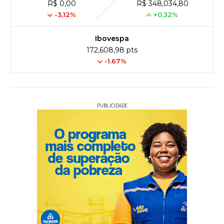
R$ 0,00
R$ 348,034,80
-3,12%
+0,32%
Ibovespa
172,608,98 pts
-1.67%
PUBLICIDADE