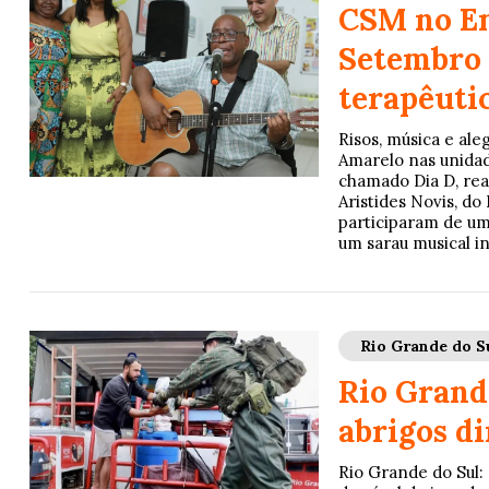
CSM no En
Setembro 
terapêuti
Risos, música e al
Amarelo nas unidad
chamado Dia D, rea
Aristides Novis, d
participaram de um
um sarau musical i
Rio Grande do S
Rio Grand
abrigos d
Rio Grande do Sul: