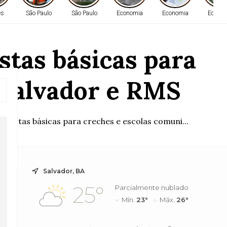
es
São Paulo
São Paulo
Economia
Economia
Econo
stas básicas para
 Salvador e RMS
cestas básicas para creches e escolas comuni...
Salvador, BA
25°
Parcialmente nublado
Mín.
23°
Máx.
26°