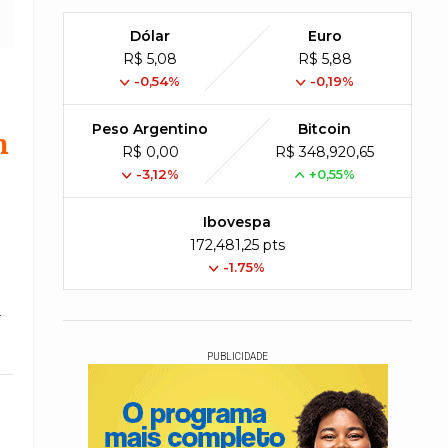
Dólar
Euro
R$ 5,08
R$ 5,88
-0,54%
-0,19%
Peso Argentino
Bitcoin
m
R$ 0,00
R$ 348,920,65
-3,12%
+0,55%
Ibovespa
172,481,25 pts
-1.75%
a
PUBLICIDADE