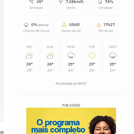
26°
7.28km/h
76%
Sensação
Vento
Umidade
0%
05h51
17h27
(0mm)
Chance de chuva
Nascer do sol
Pôr do sol
SAT
SUN
MON
TUE
WED
26°
26°
25°
25°
25°
23°
24°
24°
24°
24°
Atualizado às 16h01
PUBLICIDADE
na