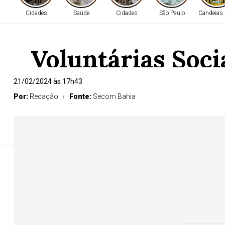
Cidades
Saúde
Cidades
São Paulo
Candeias 
Voluntárias Soci
creches e esco
21/02/2024 às 17h43
Por:
Redação
Fonte:
Secom Bahia
A ação foi realizada em parceria com o Program