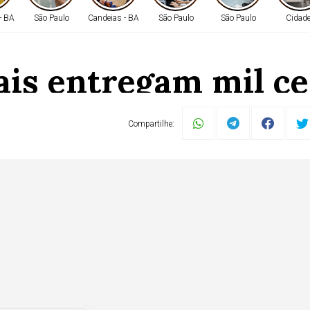
- BA
São Paulo
Candeias - BA
São Paulo
São Paulo
Cidad
ais entregam mil ce
las comunitárias de
Compartilhe:
a Bahia Sem Fome O post Voluntárias Sociais entregam mil 