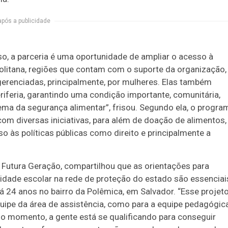
após a publicidade
oso, a parceria é uma oportunidade de ampliar o acesso à
olitana, regiões que contam com o suporte da organização,
gerenciadas, principalmente, por mulheres. Elas também
iferia, garantindo uma condição importante, comunitária,
tema da segurança alimentar”, frisou. Segundo ela, o progra
om diversas iniciativas, para além de doação de alimentos,
o às políticas públicas como direito e principalmente a
 Futura Geração, compartilhou que as orientações para
nidade escolar na rede de proteção do estado são essenciai
há 24 anos no bairro da Polêmica, em Salvador. “Esse projet
quipe da área de assistência, como para a equipe pedagógic
odo momento, a gente está se qualificando para conseguir