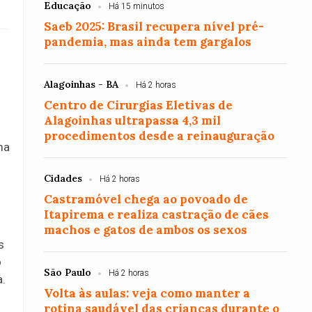
Educação
Há 15 minutos
Saeb 2025: Brasil recupera nível pré-
pandemia, mas ainda tem gargalos
Alagoinhas - BA
Há 2 horas
Centro de Cirurgias Eletivas de
Alagoinhas ultrapassa 4,3 mil
procedimentos desde a reinauguração
ma
Cidades
Há 2 horas
Castramóvel chega ao povoado de
Itapirema e realiza castração de cães
machos e gatos de ambos os sexos
s
o
São Paulo
Há 2 horas
a.
Volta às aulas: veja como manter a
rotina saudável das crianças durante o