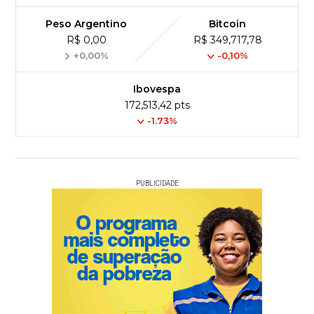
Peso Argentino
Bitcoin
R$ 0,00
R$ 349,717,78
+0,00%
-0,10%
Ibovespa
172,513,42 pts
-1.73%
PUBLICIDADE