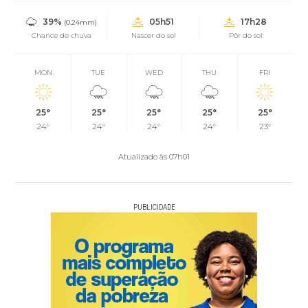
39%
05h51
17h28
(0.24mm)
Chance de chuva
Nascer do sol
Pôr do sol
MON
TUE
WED
THU
FRI
25°
25°
25°
25°
25°
24°
24°
24°
24°
23°
Atualizado às 07h01
PUBLICIDADE