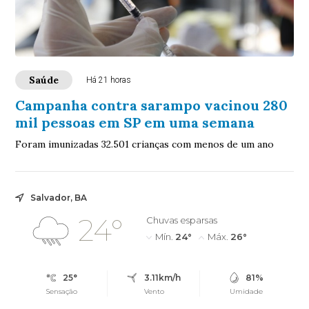
Saúde
Há 21 horas
Campanha contra sarampo vacinou 280
mil pessoas em SP em uma semana
Foram imunizadas 32.501 crianças com menos de um ano
Salvador, BA
24°
Chuvas esparsas
Mín.
24°
Máx.
26°
25°
3.11km/h
81%
Sensação
Vento
Umidade