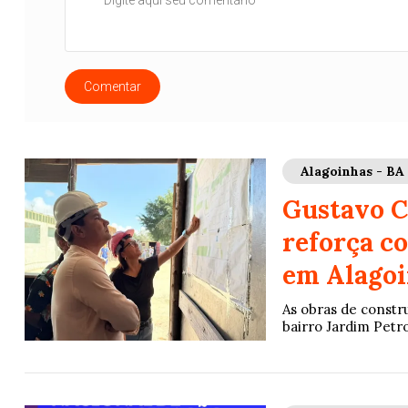
Comentar
Alagoinhas - BA
Gustavo C
reforça c
em Alago
As obras de constr
bairro Jardim Petr