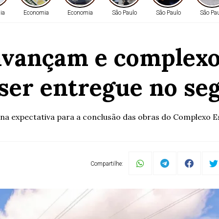
ia
Economia
Economia
São Paulo
São Paulo
São Pa
avançam e complex
 ser entregue no s
a expectativa para a conclusão das obras do Complexo Espo
Compartilhe: