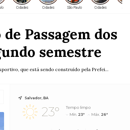
ulo
Cidades
Cidades
São Paulo
Cidades
Saúd
o de Passagem dos
egundo semestre
rtivo, que está sendo construído pela Prefei...
Salvador, BA
23°
Tempo limpo
Mín.
23°
Máx.
26°