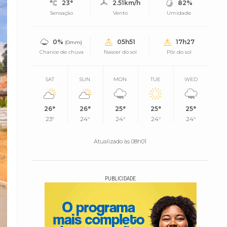
23°
2.51km/h
82%
Sensação
Vento
Umidade
0%
05h51
17h27
(0mm)
Chance de chuva
Nascer do sol
Pôr do sol
SAT
SUN
MON
TUE
WED
26°
26°
25°
25°
25°
23°
24°
24°
24°
24°
Atualizado às 08h01
PUBLICIDADE