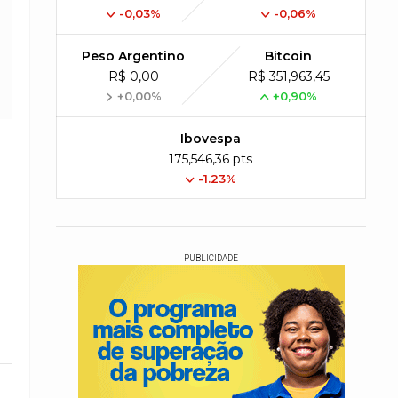
-0,03%
-0,06%
Peso Argentino
Bitcoin
R$ 0,00
R$ 351,963,45
+0,00%
+0,90%
Ibovespa
175,546,36 pts
-1.23%
PUBLICIDADE