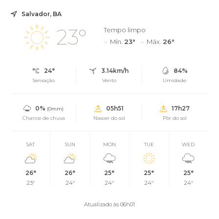
Salvador, BA
23°
Tempo limpo
Mín.
23°
Máx.
26°
24°
3.14km/h
84%
Sensação
Vento
Umidade
0%
05h51
17h27
(0mm)
Chance de chuva
Nascer do sol
Pôr do sol
SAT
SUN
MON
TUE
WED
26°
26°
25°
25°
25°
23°
24°
24°
24°
24°
Atualizado às 06h01