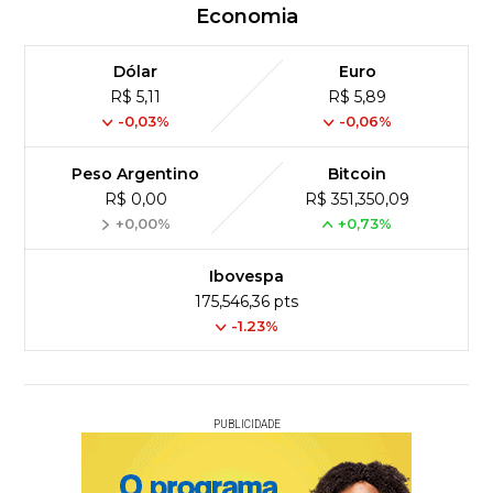
Economia
Dólar
Euro
R$ 5,11
R$ 5,89
-0,03%
-0,06%
Peso Argentino
Bitcoin
R$ 0,00
R$ 351,350,09
+0,00%
+0,73%
Ibovespa
175,546,36 pts
-1.23%
PUBLICIDADE