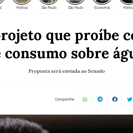
s
Política
São Paulo
São Paulo
Economia
Políti
ojeto que proíbe c
 consumo sobre águ
Proposta será enviada ao Senado
Compartilhe: