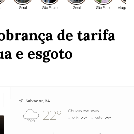
ca
Geral
São Paulo
Geral
São Paulo
Alagoinha
obrança de tarifa
a e esgoto
Salvador, BA
22°
Chuvas esparsas
Mín.
22°
Máx.
25°