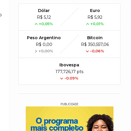
Dólar
Euro
o
R$ 5,12
R$ 5,92
+0,05%
+0,01%
Peso Argentino
Bitcoin
R$ 0,00
R$ 350,557,06
+0,00%
-0,06%
Ibovespa
177,726,17 pts
-0.09%
PUBLICIDADE