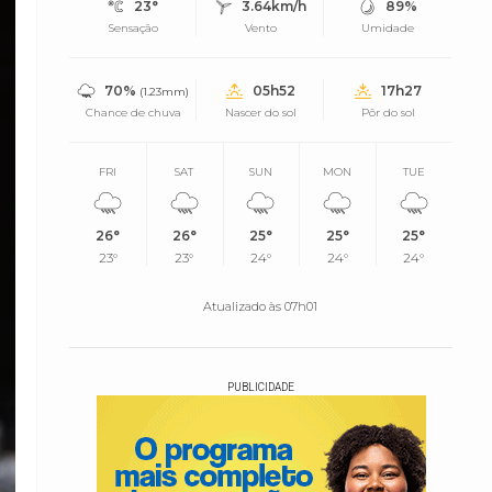
23°
3.64km/h
89%
Sensação
Vento
Umidade
70%
05h52
17h27
(1.23mm)
Chance de chuva
Nascer do sol
Pôr do sol
FRI
SAT
SUN
MON
TUE
26°
26°
25°
25°
25°
23°
23°
24°
24°
24°
Atualizado às 07h01
PUBLICIDADE