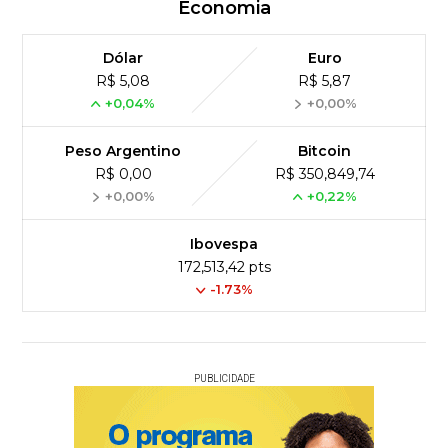
Economia
Dólar
Euro
R$ 5,08
R$ 5,87
+0,04%
+0,00%
Peso Argentino
Bitcoin
R$ 0,00
R$ 350,849,74
+0,00%
+0,22%
Ibovespa
172,513,42 pts
-1.73%
PUBLICIDADE