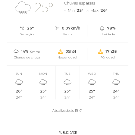
25°
Chuvas esparsas
Mín.
23°
Máx.
26°
26°
0.07km/h
78%
Sensação
Vento
Umidade
14%
05h51
17h28
(0mm)
Chance de chuva
Nascer do sol
Pôr do sol
SUN
MON
TUE
WED
THU
26°
25°
25°
25°
24°
24°
24°
24°
24°
24°
Atualizado às 11h01
PUBLICIDADE