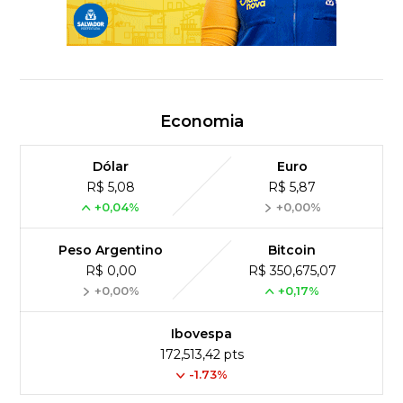
Economia
Dólar
Euro
R$ 5,08
R$ 5,87
+0,04%
+0,00%
Peso Argentino
Bitcoin
R$ 0,00
R$ 350,675,07
+0,00%
+0,17%
Ibovespa
172,513,42 pts
-1.73%