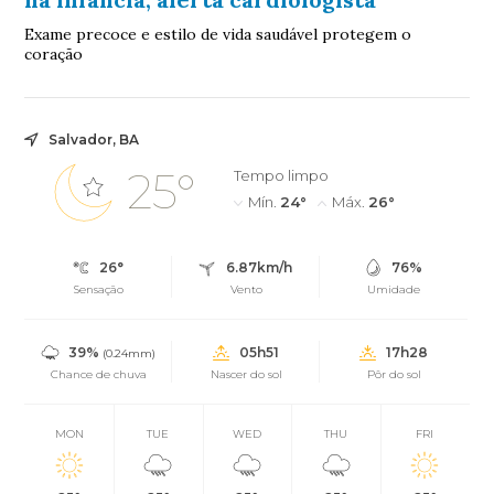
Exame precoce e estilo de vida saudável protegem o
coração
Salvador, BA
25°
Tempo limpo
Mín.
24°
Máx.
26°
26°
6.87km/h
76%
Sensação
Vento
Umidade
39%
05h51
17h28
(0.24mm)
Chance de chuva
Nascer do sol
Pôr do sol
MON
TUE
WED
THU
FRI