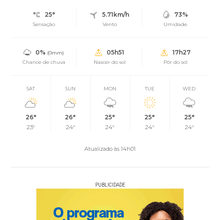
25°
5.71km/h
73%
Sensação
Vento
Umidade
0%
05h51
17h27
(0mm)
Chance de chuva
Nascer do sol
Pôr do sol
SAT
SUN
MON
TUE
WED
26°
26°
25°
25°
25°
23°
24°
24°
24°
24°
Atualizado às 14h01
PUBLICIDADE