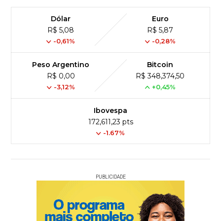
Dólar
Euro
R$ 5,08
R$ 5,87
-0,61%
-0,28%
Peso Argentino
Bitcoin
R$ 0,00
R$ 348,374,50
-3,12%
+0,45%
Ibovespa
172,611,23 pts
-1.67%
PUBLICIDADE