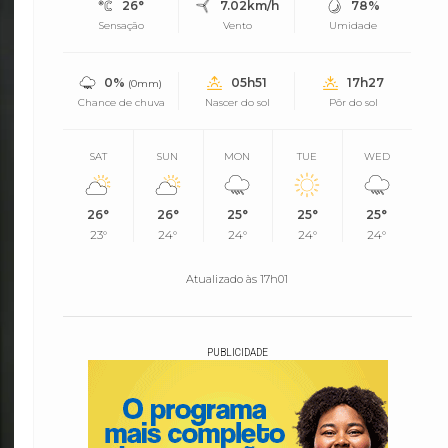
26°
7.02km/h
78%
Sensação
Vento
Umidade
0%
05h51
17h27
(0mm)
Chance de chuva
Nascer do sol
Pôr do sol
SAT
SUN
MON
TUE
WED
26°
26°
25°
25°
25°
23°
24°
24°
24°
24°
Atualizado às 17h01
PUBLICIDADE