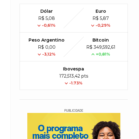
Dólar
Euro
R$ 5,08
R$ 5,87
-0,61%
-0,29%
Peso Argentino
Bitcoin
R$ 0,00
R$ 349,592,61
-3,12%
+0,81%
Ibovespa
172,513,42 pts
-1.73%
PUBLICIDADE