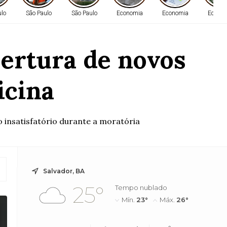
ulo
São Paulo
São Paulo
Economia
Economia
Econo
bertura de novos
icina
insatisfatório durante a moratória
Salvador, BA
25°
Tempo nublado
Mín.
23°
Máx.
26°