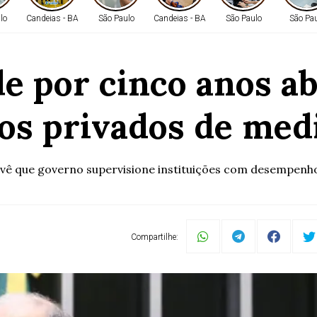
lo
Candeias - BA
São Paulo
Candeias - BA
São Paulo
São Pa
e por cinco anos a
os privados de med
vê que governo supervisione instituições com desempenho 
Compartilhe: