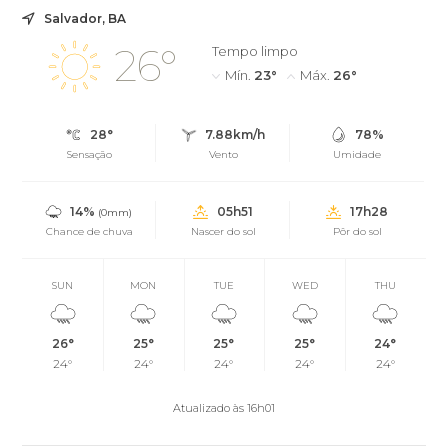
Salvador, BA
26°
Tempo limpo
Mín.
23°
Máx.
26°
28°
7.88km/h
78%
Sensação
Vento
Umidade
14%
05h51
17h28
(0mm)
Chance de chuva
Nascer do sol
Pôr do sol
SUN
MON
TUE
WED
THU
26°
25°
25°
25°
24°
24°
24°
24°
24°
24°
Atualizado às 16h01