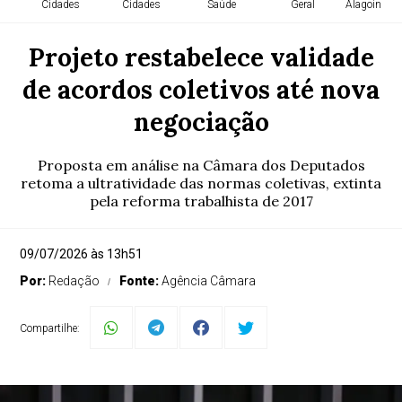
Cidades
Cidades
Saúde
Geral
Alagoinhas 
Projeto restabelece validade
de acordos coletivos até nova
negociação
Proposta em análise na Câmara dos Deputados
retoma a ultratividade das normas coletivas, extinta
pela reforma trabalhista de 2017
09/07/2026 às 13h51
Por:
Redação
Fonte:
Agência Câmara
Compartilhe: