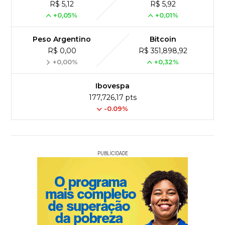
R$ 5,12
R$ 5,92
+0,05%
+0,01%
Peso Argentino
Bitcoin
R$ 0,00
R$ 351,898,92
+0,00%
+0,32%
Ibovespa
177,726,17 pts
-0.09%
PUBLICIDADE