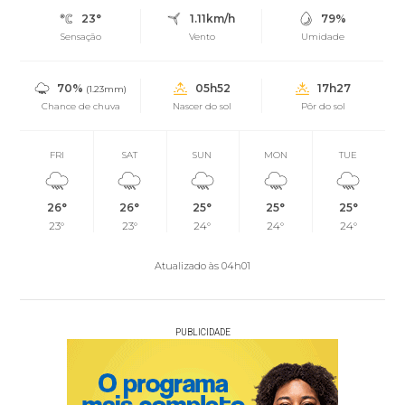
23°
1.11km/h
79%
Sensação
Vento
Umidade
70%
05h52
17h27
(1.23mm)
Chance de chuva
Nascer do sol
Pôr do sol
FRI
SAT
SUN
MON
TUE
26°
26°
25°
25°
25°
23°
23°
24°
24°
24°
Atualizado às 04h01
PUBLICIDADE