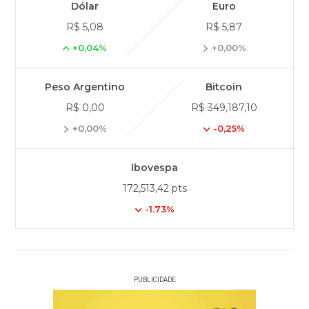
Dólar
Euro
R$ 5,08
R$ 5,87
+0,04%
+0,00%
Peso Argentino
Bitcoin
R$ 0,00
R$ 349,187,10
+0,00%
-0,25%
Ibovespa
172,513,42 pts
-1.73%
PUBLICIDADE