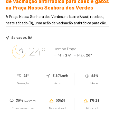
de vacinação antirrábica para cães e gatos
na Praça Nossa Senhora dos Verdes
A Praça Nossa Senhora dos Verdes, no bairro Brasil, recebeu,
neste sábado (8), uma ação de vacinação antirrábica para cães
e gatos. Promovida pela ...
Salvador, BA
24°
Tempo limpo
Mín.
24°
Máx.
26°
25°
3.87km/h
85%
Sensação
Vento
Umidade
39%
05h51
17h28
(0.24mm)
Nascer do sol
Pôr do sol
Chance de chuva