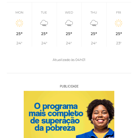
MON
TUE
WED
THU
FRI
25°
25°
25°
25°
25°
24°
24°
24°
24°
23°
Atualizado às 04h01
PUBLICIDADE