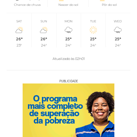
Chance de chuva
Nascer do sol
Pôr do sol
SAT
SUN
MON
TUE
WED
26°
26°
25°
25°
25°
23°
24°
24°
24°
24°
Atualizado às 02h01
PUBLICIDADE