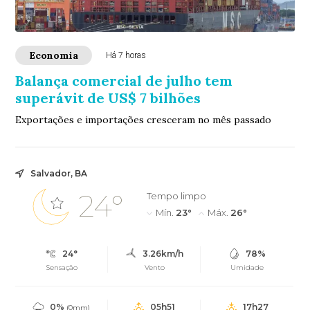
Economia
Há 7 horas
Balança comercial de julho tem
superávit de US$ 7 bilhões
Exportações e importações cresceram no mês passado
Salvador, BA
24°
Tempo limpo
Mín.
23°
Máx.
26°
24°
3.26km/h
78%
Sensação
Vento
Umidade
0%
05h51
17h27
(0mm)