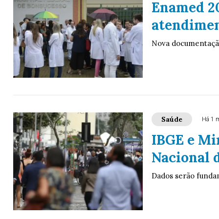
Enamed 20
atendimen
Nova documentação
Saúde
Há 1 
IBGE e Mi
Nacional 
Dados serão fundame