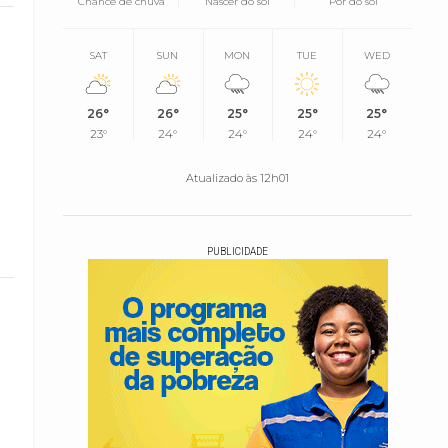
Chance de chuva
Nascer do sol
Pôr do sol
SAT
SUN
MON
TUE
WED
26°
26°
25°
25°
25°
23°
24°
24°
24°
24°
Atualizado às 12h01
PUBLICIDADE