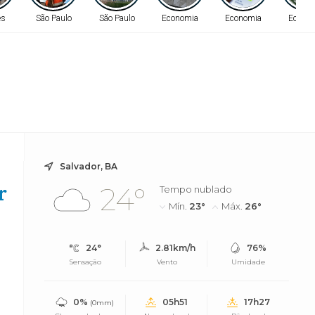
es
São Paulo
São Paulo
Economia
Economia
Econo
Salvador, BA
r
24°
Tempo nublado
Mín.
23°
Máx.
26°
24°
2.81km/h
76%
Sensação
Vento
Umidade
0%
05h51
17h27
(0mm)