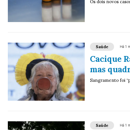
Os dois novos caso
Saúde
Há 1 
Cacique R
mas quadr
Sangramento foi “p
Saúde
Há 1 