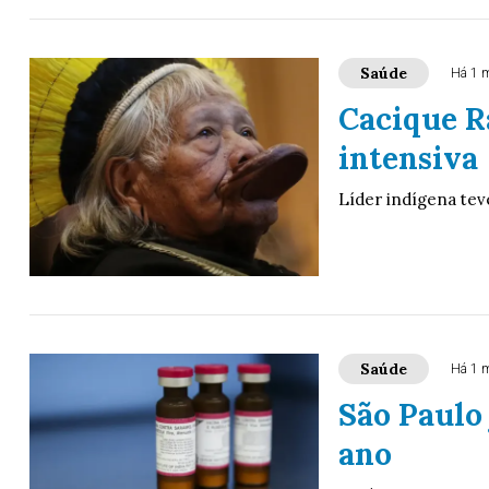
Saúde
Há 1 
Cacique R
intensiva
Líder indígena tev
Saúde
Há 1 
São Paulo
ano