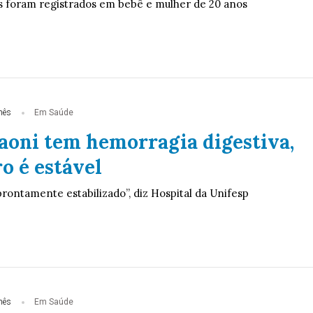
s foram registrados em bebê e mulher de 20 anos
mês
Em Saúde
aoni tem hemorragia digestiva,
o é estável
rontamente estabilizado”, diz Hospital da Unifesp
mês
Em Saúde