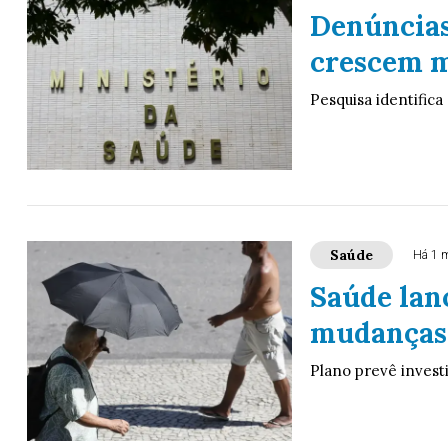
Denúncias
crescem m
Pesquisa identifica
Saúde
Há 1 
Saúde lanç
mudanças 
Plano prevê invest