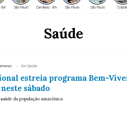
- BA
São Paulo
Candeias - BA
São Paulo
São Paulo
Cidad
Saúde
semanas
Em Saúde
ional estreia programa Bem-Vive
neste sábado
à saúde da população amazônica