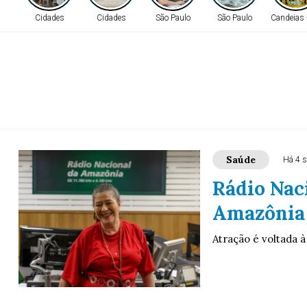
Cidades
Cidades
São Paulo
São Paulo
Candeias 
Saúde
Há 4 
Rádio Nac
Amazônia 
Atração é voltada 