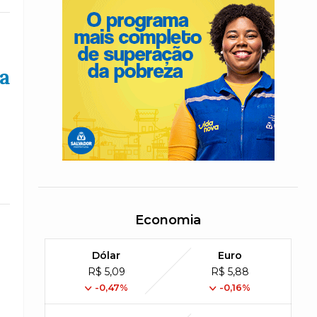
a
Economia
Dólar
Euro
R$ 5,09
R$ 5,88
-0,47%
-0,16%