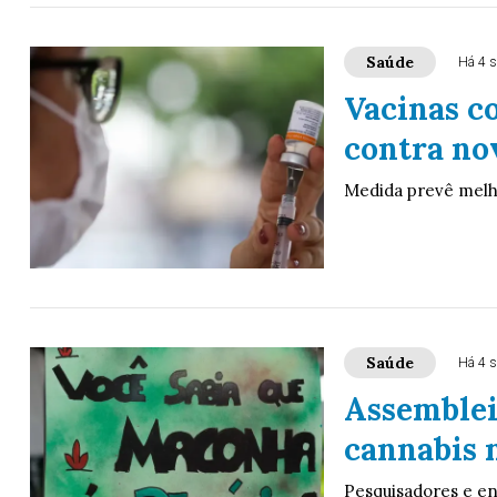
Saúde
Há 4 
Vacinas co
contra no
Medida prevê melho
Saúde
Há 4 
Assemblei
cannabis 
Pesquisadores e en