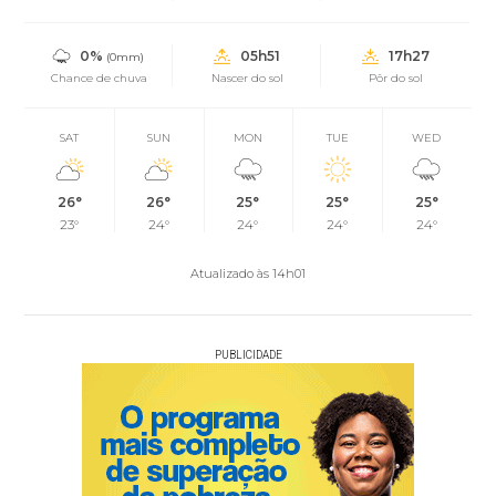
0%
05h51
17h27
(0mm)
Chance de chuva
Nascer do sol
Pôr do sol
SAT
SUN
MON
TUE
WED
26°
26°
25°
25°
25°
23°
24°
24°
24°
24°
Atualizado às 14h01
PUBLICIDADE