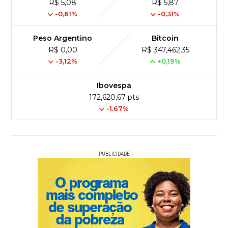
R$ 5,08
R$ 5,87
-0,61%
-0,31%
Peso Argentino
Bitcoin
R$ 0,00
R$ 347,462,35
-3,12%
+0,19%
Ibovespa
172,620,67 pts
-1.67%
PUBLICIDADE