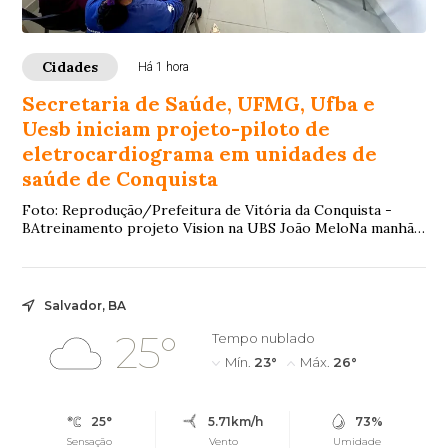
Cidades
Há 1 hora
Secretaria de Saúde, UFMG, Ufba e
Uesb iniciam projeto-piloto de
eletrocardiograma em unidades de
saúde de Conquista
Foto: Reprodução/Prefeitura de Vitória da Conquista -
BAtreinamento projeto Vision na UBS João MeloNa manhã
desta sexta-feira (7), a Unidade Básica...
Salvador, BA
25°
Tempo nublado
Mín.
23°
Máx.
26°
25°
5.71km/h
73%
Sensação
Vento
Umidade