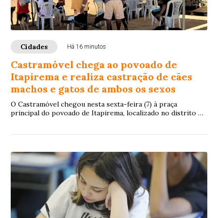
Cidades
Há 16 minutos
Castramóvel chega ao povoado de
Itapirema e realiza castração de cães
machos e gatos de ambos os sexos
O Castramóvel chegou nesta sexta-feira (7) à praça
principal do povoado de Itapirema, localizado no distrito de
José Gonçalves, onde permanece até ...